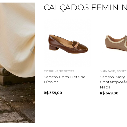
CALÇADOS FEMINI
ESCARPINS / PEEP TOES
MARY JANE / BONEC
Quero me cadastrar
Sapato Com Detalhe
Sapato Mary 
Bicolor
Contemporê
Napa
R$ 339,00
R$ 649,00