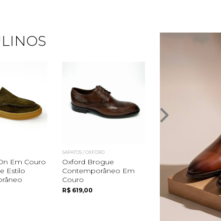
LINOS
SAPATOS / OXFORD
MOCASSINS / LOAFERS / DR
p-On Em Couro
Oxford Brogue
Loafer Clássico 
 Estilo
Contemporâneo Em
Couro Ou Camur
râneo
Couro
R$ 575,00
R$ 619,00