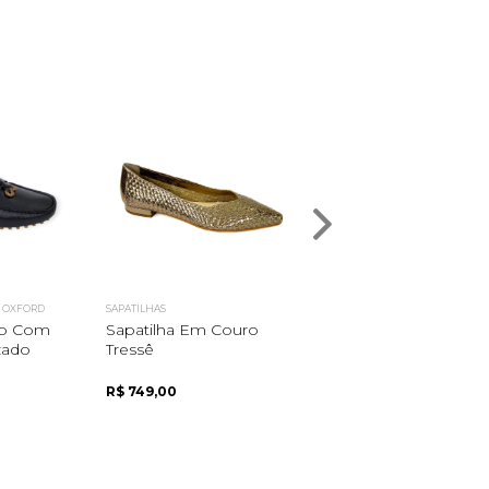
/ OXFORD
SAPATILHAS
MOCASSINS / LOAFERS / OXFOR
ro Com
Sapatilha Em Couro
Penny Loafer Em
zado
Tressê
Camurça
R$ 749,00
R$ 535,00