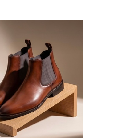
IVERS
MOCASSINS / LOAFERS / DRIVERS
Em
Loafer Em Couro Com
ça
Tassel
R$ 635,00