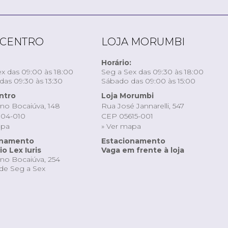
 CENTRO
LOJA MORUMBI
Horário:
x das 09:00 às 18:00
Seg a Sex das 09:30 às 18:00
as 09:30 às 13:30
Sábado das 09:00 às 15:00
ntro
Loja Morumbi
ino Bocaiúva, 148
Rua José Jannarelli, 547
04-010
CEP 05615-001
apa
» Ver mapa
onamento
Estacionamento
o Lex Iuris
Vaga em frente à loja
ino Bocaiúva, 254
de Seg a Sex