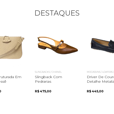
DESTAQUES
SLINGBACKS / CHANEL
MOCASSINS / LOAFERS 
truturada Em
Slingback Com
Driver De Cou
essê
Pedrarias
Detalhe Metali
0
R$ 475,00
R$ 445,00