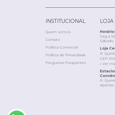
INSTITUCIONAL
LOJA
Horário:
Quem somos
Seg a Se
Contato
Sábado d
Política Comercial
Loja Ce
R. Quint
Política de Privacidade
CEP 010
Perguntas Frequentes
» Ver m
Estaci
Convêni
R. Quint
Apenas 