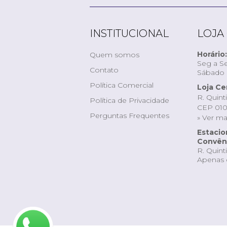
INSTITUCIONAL
LOJA
Horário:
Quem somos
Seg a Se
Contato
Sábado d
Política Comercial
Loja Ce
R. Quint
Política de Privacidade
CEP 010
Perguntas Frequentes
» Ver m
Estaci
Convêni
R. Quint
Apenas 