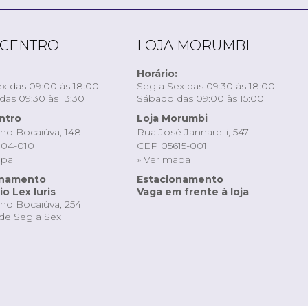
 CENTRO
LOJA MORUMBI
Horário:
x das 09:00 às 18:00
Seg a Sex das 09:30 às 18:00
as 09:30 às 13:30
Sábado das 09:00 às 15:00
ntro
Loja Morumbi
ino Bocaiúva, 148
Rua José Jannarelli, 547
04-010
CEP 05615-001
apa
» Ver mapa
onamento
Estacionamento
o Lex Iuris
Vaga em frente à loja
ino Bocaiúva, 254
de Seg a Sex