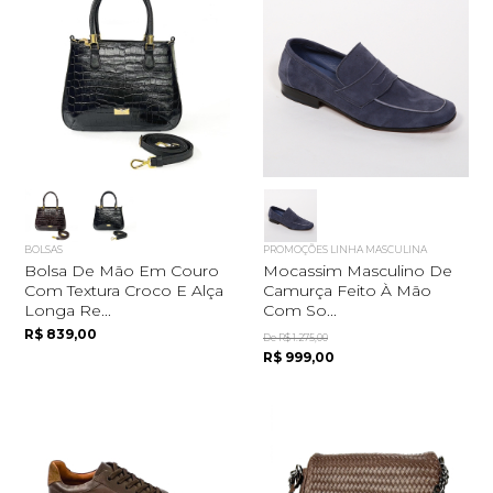
BOLSAS
PROMOÇÕES LINHA MASCULINA
Bolsa De Mão Em Couro
Mocassim Masculino De
Com Textura Croco E Alça
Camurça Feito À Mão
Quero me cadastrar
Longa Re...
Com So...
R$ 839,00
De R$ 1.275,00
R$ 999,00