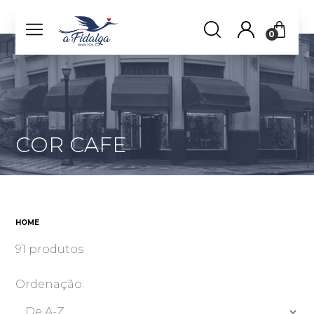
0
COR CAFE
HOME
91 produtos
Ordenação: