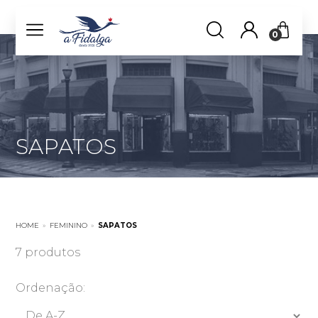
0
SAPATOS
HOME
»
FEMININO
»
SAPATOS
7 produtos
Ordenação: