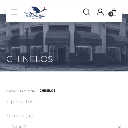
0
CHINELOS
HOME
»
FEMININO
»
CHINELOS
11 produtos
Ordenação: