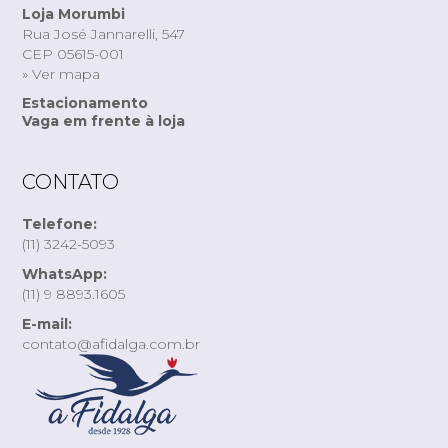
Loja Morumbi
Rua José Jannarelli, 547
CEP 05615-001
» Ver mapa
Estacionamento
Vaga em frente à loja
CONTATO
Telefone:
(11) 3242-5093
WhatsApp:
(11) 9 8893.1605
E-mail:
contato@afidalga.com.br