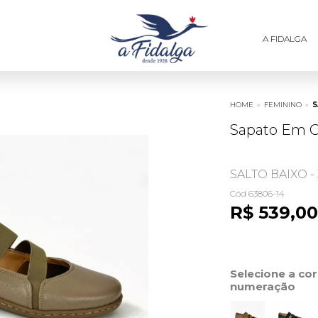
A FIDALGA
HOME
»
FEMININO
»
S
Sapato Em C
SALTO BAIXO -
Cód 63806-14
R$ 539,00
Selecione a co
numeração