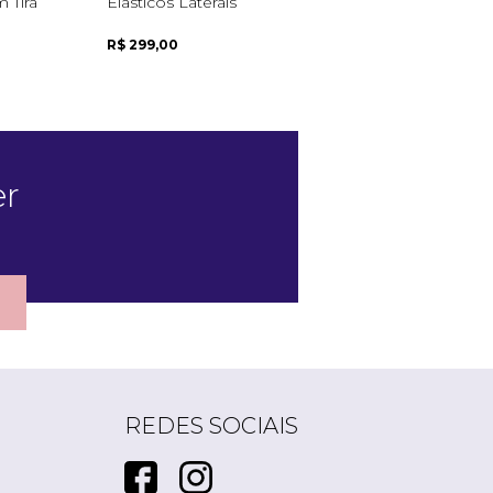
 Tira
Elásticos Laterais
Com Salto Anabela
R$ 299,00
R$ 259,00
er
REDES SOCIAIS