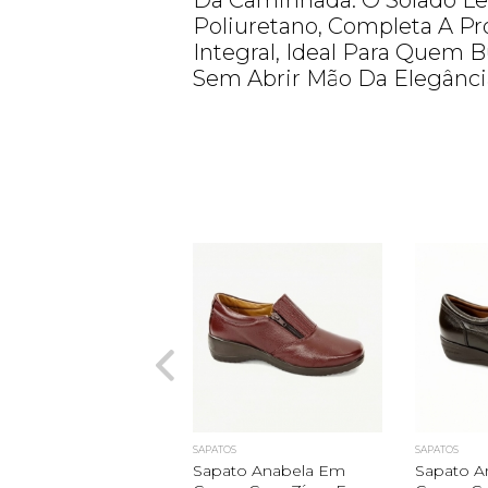
Da Caminhada. O Solado Lev
Poliuretano, Completa A Pr
Integral, Ideal Para Quem 
Sem Abrir Mão Da Elegância
SAPATOS
SAPATOS
Sapato Anabela Em
Sapato A