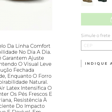
Simule o frete
lo Da Linha Comfort
ilidade No Dia A Dia.
é Garantem Ajuste
antendo O Visual Leve
INDIQUE 
rução Fechada
de, Enquanto O Forro
rabilidade Natural.
r Latex Intensifica O
ter Os Pés Frescos E
iana, Resistência À
ciente Do Impacto