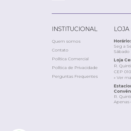
INSTITUCIONAL
LOJA
Horário:
Quem somos
Seg a Se
Contato
Sábado d
Política Comercial
Loja Ce
R. Quint
Política de Privacidade
CEP 010
Perguntas Frequentes
» Ver m
Estaci
Convêni
R. Quint
Apenas 