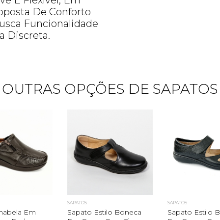
e E Flexível, Em
oposta De Conforto
Busca Funcionalidade
 Discreta.
OUTRAS OPÇÕES DE SAPATOS
Quero me cadastrar
SAPATOS
SAPATOS
nabela Em
Sapato Estilo Boneca
Sapato Estilo 