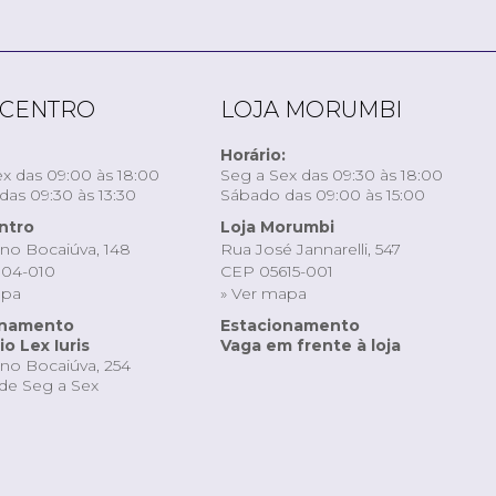
 CENTRO
LOJA MORUMBI
Horário:
x das 09:00 às 18:00
Seg a Sex das 09:30 às 18:00
as 09:30 às 13:30
Sábado das 09:00 às 15:00
ntro
Loja Morumbi
ino Bocaiúva, 148
Rua José Jannarelli, 547
04-010
CEP 05615-001
apa
» Ver mapa
onamento
Estacionamento
o Lex Iuris
Vaga em frente à loja
ino Bocaiúva, 254
de Seg a Sex