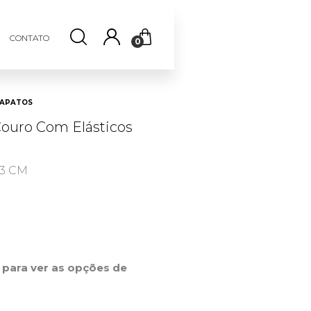
CONTATO
0
APATOS
ouro Com Elásticos
 3 CM
r para ver as opções de