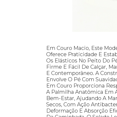
Em Couro Macio, Este Mode
Oferece Praticidade E Estab
Os Elásticos No Peito Do P
Firme E Fácil De Calçar, M
E Contemporâneo. A Const
Envolve O Pé Com Suavida
Em Couro Proporciona Respi
A Palmilha Anatômica Em Ai
Bem-Estar, Ajudando A Man
Secos, Com Ação Antibacter
Deformação E Absorção Efi