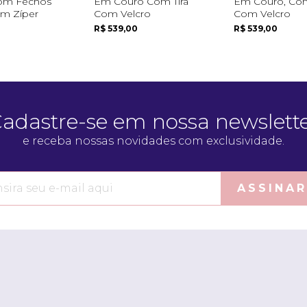
om Fechos
Em Couro Com Tira
Em Couro, Com
Em Zíper
Com Velcro
Com Velcro
R$ 539,00
R$ 539,00
adastre-se em nossa newslett
e receba nossas novidades com exclusividade.
ASSINAR