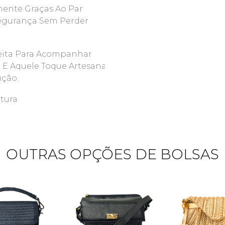
mente Graças Ao Par
Segurança Sem Perder
Feita Para Acompanhar
 E Aquele Toque Artesanal
ção.
ltura
OUTRAS OPÇÕES DE BOLSAS
Quero me cadastrar