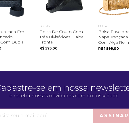
BOLSAS
BOLSAS
truturada Em
Bolsa De Couro Com
Bolsa Envelop
ançado
Três Divisórioas E Aba
Napa Trançada
 Com Dupla ...
Frontal
Com Alça Remo
0
R$ 575,00
R$ 1.599,00
adastre-se em nossa newslett
e receba nossas novidades com exclusividade.
ASSINAR