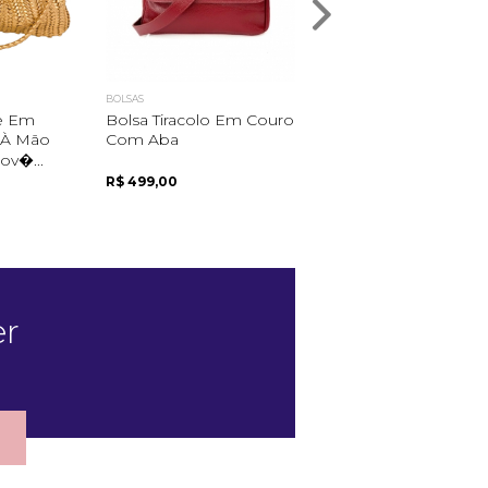
BOLSAS
BOLSAS
e Em
Bolsa Tiracolo Em Couro
Bolsa Baguette Em
 À Mão
Com Aba
Trico De Couro Com
Duas Alças Removive.
v�...
R$ 499,00
R$ 1.675,00
er