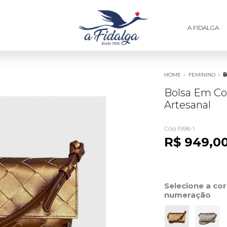
A FIDALGA
HOME
»
FEMININO
»
B
Bolsa Em Co
Artesanal
Cód 1998-1
R$ 949,0
Selecione a co
numeração