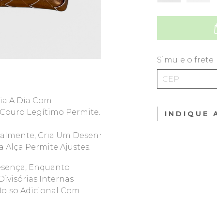
Simule o frete
ia A Dia Com
 Couro Legítimo Permite.
INDIQUE 
ualmente, Cria Um Desenho
Alça Permite Ajustes.
resença, Enquanto
ivisórias Internas
Bolso Adicional Com