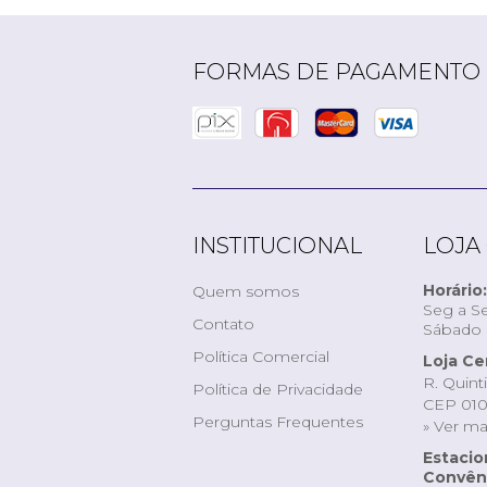
FORMAS DE PAGAMENTO
INSTITUCIONAL
LOJA
Horário:
Quem somos
Seg a Se
Contato
Sábado d
Política Comercial
Loja Ce
R. Quint
Política de Privacidade
CEP 010
Perguntas Frequentes
» Ver m
Estaci
Convêni