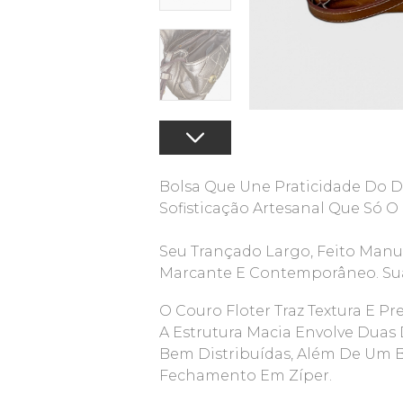
Bolsa Que Une Praticidade Do D
Sofisticação Artesanal Que Só O
Seu Trançado Largo, Feito Man
Marcante E Contemporâneo. Sua 
O Couro Floter Traz Textura E P
A Estrutura Macia Envolve Duas D
Bem Distribuídas, Além De Um 
Fechamento Em Zíper.