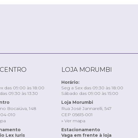
 CENTRO
LOJA MORUMBI
Horário:
x das 09:00 às 18:00
Seg a Sex das 09:30 às 18:00
as 09:30 às 13:30
Sábado das 09:00 às 15:00
ntro
Loja Morumbi
ino Bocaiúva, 148
Rua José Jannarelli, 547
04-010
CEP 05615-001
apa
» Ver mapa
onamento
Estacionamento
o Lex Iuris
Vaga em frente à loja