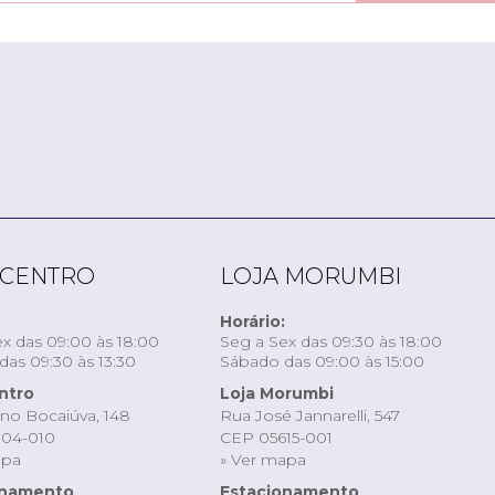
 CENTRO
LOJA MORUMBI
Horário:
x das 09:00 às 18:00
Seg a Sex das 09:30 às 18:00
as 09:30 às 13:30
Sábado das 09:00 às 15:00
ntro
Loja Morumbi
ino Bocaiúva, 148
Rua José Jannarelli, 547
04-010
CEP 05615-001
apa
» Ver mapa
onamento
Estacionamento