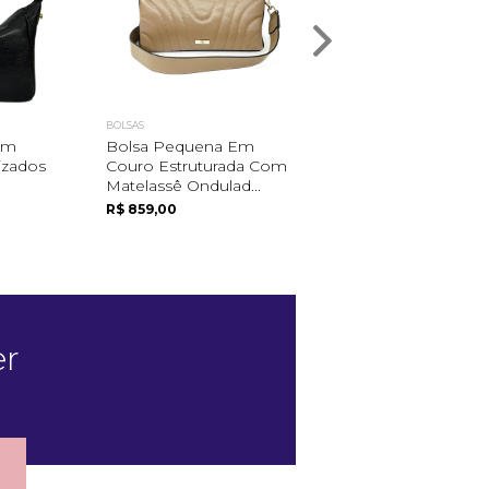
BOLSAS
BOLSAS
om
Bolsa Pequena Em
Bolsa De Couro Co
izados
Couro Estruturada Com
Multiplos
Matelassê Ondulad...
Compartimentos
R$ 859,00
R$ 655,00
er