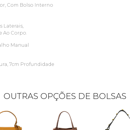
or, Com Bolso Interno
 Laterais,
 Ao Corpo.
alho Manual
tura, 7cm Profundidade
OUTRAS OPÇÕES DE BOLSAS
Quero me cadastrar