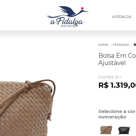
A FIDALGA
HOME
»
FEMININO
»
B
Bolsa Em Co
Ajustável
Cód 1952_B-1
R$ 1.319,
Selecione a co
numeração