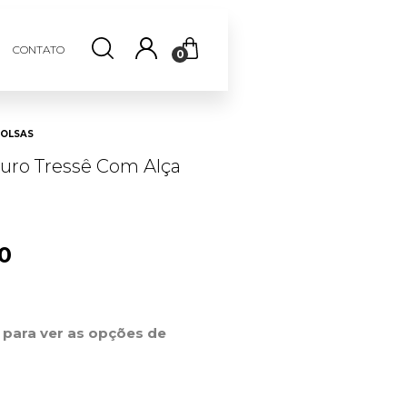
CONTATO
0
OLSAS
uro Tressê Com Alça
00
r para ver as opções de