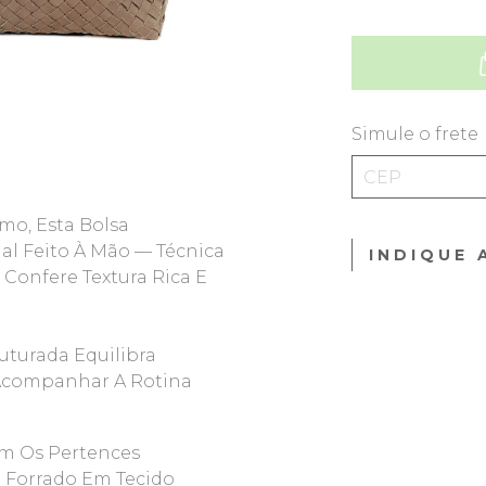
Simule o frete
mo, Esta Bolsa
l Feito À Mão — Técnica
INDIQUE 
Confere Textura Rica E
turada Equilibra
a Acompanhar A Rotina
m Os Pertences
r Forrado Em Tecido