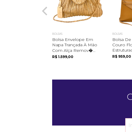
BOLSAS
BOLSAS
Bolsa Envelope Em
Bolsa D
Napa Trançada À Mão
Couro Flo
Estrutura
Com Alça Remov�...
R$ 959,00
R$ 1.599,00
C