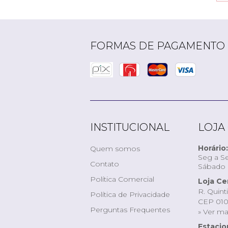
FORMAS DE PAGAMENTO
INSTITUCIONAL
LOJA
Horário:
Quem somos
Seg a Se
Contato
Sábado d
Política Comercial
Loja Ce
R. Quint
Política de Privacidade
CEP 010
Perguntas Frequentes
» Ver m
Estaci