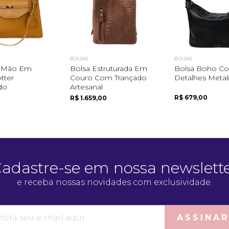
BOLSAS
BOLSAS
e Mão Em
Bolsa Estruturada Em
Bolsa Boho C
tter
Couro Com Trançado
Detalhes Metal
do
Artesanal
R$ 679,00
R$ 1.659,00
adastre-se em nossa newslett
e receba nossas novidades com exclusividade.
ASSINAR