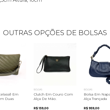
,5cm Altura, 10cm
OUTRAS OPÇÕES DE BOLSAS
Quero me cadastrar
BOLSAS
BOLSAS
telassê Em
Clutch Em Couro Com
Bolsa Em Nap
om Duas
Alça De Mão.
Alça Trançada
R$ 159,00
R$ 959,00