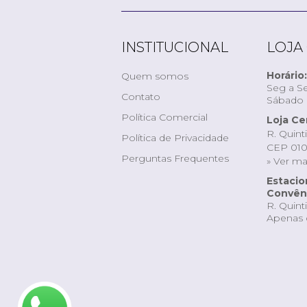
INSTITUCIONAL
LOJA
Horário:
Quem somos
Seg a Se
Contato
Sábado d
Política Comercial
Loja Ce
R. Quint
Política de Privacidade
CEP 010
Perguntas Frequentes
» Ver m
Estaci
Convêni
R. Quint
Apenas 