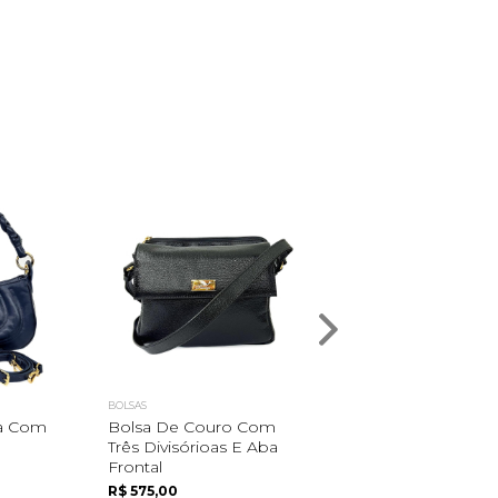
BOLSAS
BOLSAS
a Com
Bolsa De Couro Com
Bolsa Estruturada E
Três Divisórioas E Aba
Couro Trançado
Frontal
Artesanal Com Dupla 
R$ 575,00
R$ 1.529,00