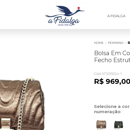
A FIDALGA
HOME
»
FEMININO
»
B
Bolsa Em Co
Fecho Estru
Cód ATS015524-1
R$ 969,0
Selecione a co
numeração