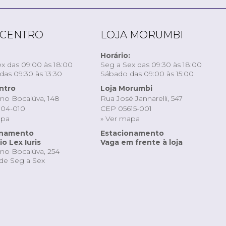
 CENTRO
LOJA MORUMBI
Horário:
x das 09:00 às 18:00
Seg a Sex das 09:30 às 18:00
as 09:30 às 13:30
Sábado das 09:00 às 15:00
ntro
Loja Morumbi
ino Bocaiúva, 148
Rua José Jannarelli, 547
04-010
CEP 05615-001
apa
» Ver mapa
onamento
Estacionamento
o Lex Iuris
Vaga em frente à loja
ino Bocaiúva, 254
de Seg a Sex