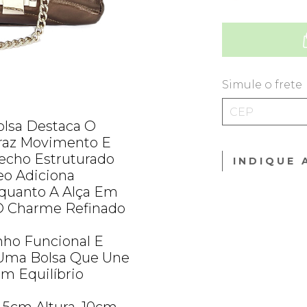
Simule o frete
olsa Destaca O
raz Movimento E
Fecho Estruturado
INDIQUE 
o Adiciona
nquanto A Alça Em
 O Charme Refinado
nho Funcional E
Uma Bolsa Que Une
m Equilíbrio