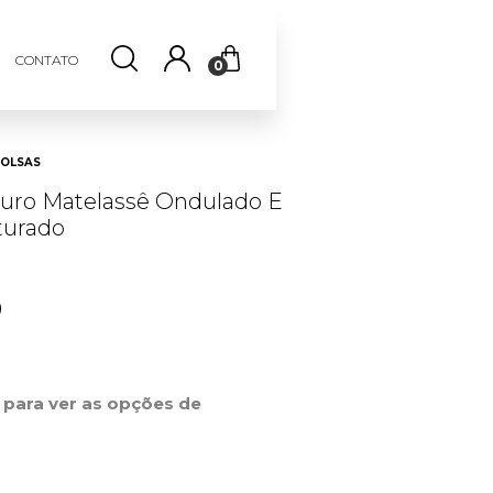
CONTATO
0
OLSAS
uro Matelassê Ondulado E
turado
0
r para ver as opções de