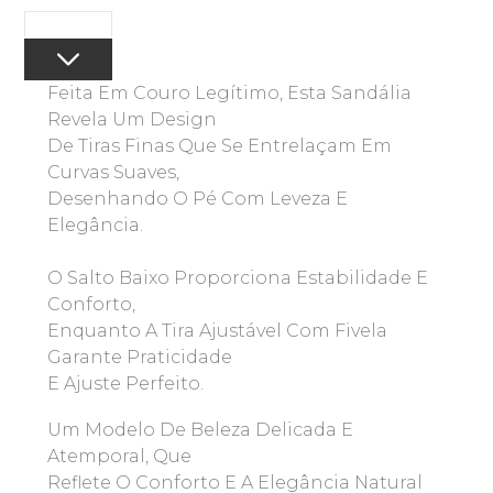
Feita Em Couro Legítimo, Esta Sandália
Revela Um Design
De Tiras Finas Que Se Entrelaçam Em
Curvas Suaves,
Desenhando O Pé Com Leveza E
Elegância.
O Salto Baixo Proporciona Estabilidade E
Conforto,
Enquanto A Tira Ajustável Com Fivela
Garante Praticidade
E Ajuste Perfeito.
Um Modelo De Beleza Delicada E
Atemporal, Que
Reflete O Conforto E A Elegância Natural