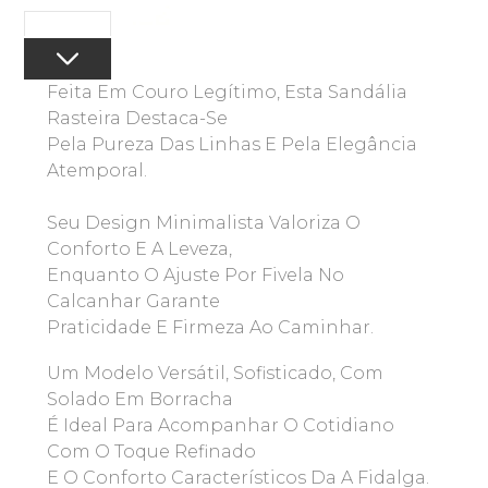
Feita Em Couro Legítimo, Esta Sandália
Rasteira Destaca-Se
Pela Pureza Das Linhas E Pela Elegância
Atemporal.
Seu Design Minimalista Valoriza O
Conforto E A Leveza,
Enquanto O Ajuste Por Fivela No
Calcanhar Garante
Praticidade E Firmeza Ao Caminhar.
Um Modelo Versátil, Sofisticado, Com
Solado Em Borracha
É Ideal Para Acompanhar O Cotidiano
Com O Toque Refinado
E O Conforto Característicos Da A Fidalga.