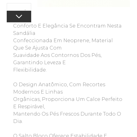
Conforto E Elegância Se Encontram Nesta
Sandália
Confeccionada Em Neoprene, Material
Que Se Ajusta Com
Suavidade Aos Contornos Dos Pés,
Garantindo Leveza E
Flexibilidade.
O Design Anatômico, Com Recortes
Modernos E Linhas
Orgânicas, Proporciona Um Calce Perfeito
E Respirável,
Mantendo Os Pés Frescos Durante Todo O
Dia.
O Salto Bloco Oferece Estabilidade E