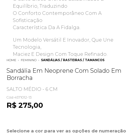
Equilíbrio, Traduzindo
O Conforto Contemporâneo Com A
Sofisticação
Característica Da A Fidalga.
Um Modelo Versátil E Inovador, Que Une
Tecnologia,
Maciez E Design Com Toque Refinado.
HOME
»
FEMININO
»
SANDÁLIAS / RASTEIRAS / TAMANCOS
Sandália Em Neoprene Com Solado Em
Borracha
SALTO MÉDIO - 6 CM
Cód 4571012-13
R$ 275,00
Selecione a cor para ver as opções de numeração