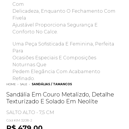
Com
Delicadeza, Enquanto O Fechamento Com
Fivela
Ajustável Proporciona Segurança E
Conforto No Calce.
Uma Peça Sofisticada E Feminina, Perfeita
Para
Ocasiões Especiais E Composições
Noturnas Que
Pedem Elegância Com Acabamento
Refinado.
HOME
»
SALE
»
SANDÁLIAS / TAMANCOS
Sandália Em Couro Metalizdo, Detalhe
Texturizado E Solado Em Neolite
SALTO ALTO - 7,5 CM
Cód KIM 3208-2
R$ 479,00