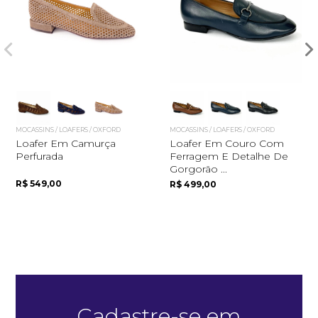
MOCASSINS / LOAFERS / OXFORD
MOCASSINS / LOAFERS / OXFORD
Loafer Em Camurça
Loafer Em Couro Com
Perfurada
Ferragem E Detalhe De
Quero me cadastrar
Gorgorão ...
R$ 549,00
R$ 499,00
Cadastre-se em