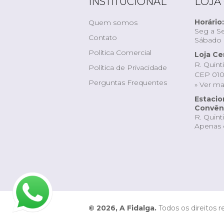
INSTITUCIONAL
LOJA
Horário:
Quem somos
Seg a Se
Contato
Sábado d
Política Comercial
Loja Ce
R. Quint
Política de Privacidade
CEP 010
Perguntas Frequentes
» Ver m
Estaci
Convêni
R. Quint
Apenas 
© 2026, A Fidalga.
Todos os direitos r