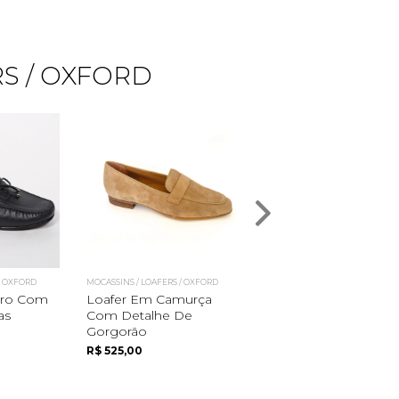
S / OXFORD
/ OXFORD
MOCASSINS / LOAFERS / OXFORD
MOCASSINS / LOAFERS / OXFOR
uro Com
Loafer Em Camurça
Penny Loafer Em
as
Com Detalhe De
Camurça
Gorgorão
R$ 535,00
R$ 525,00