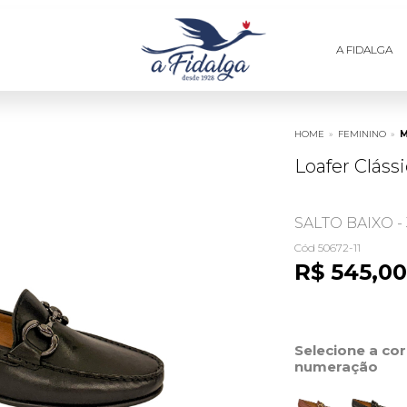
A FIDALGA
HOME
»
FEMININO
»
M
Loafer Cláss
SALTO BAIXO -
Cód 50672-11
R$ 545,00
Selecione a co
numeração