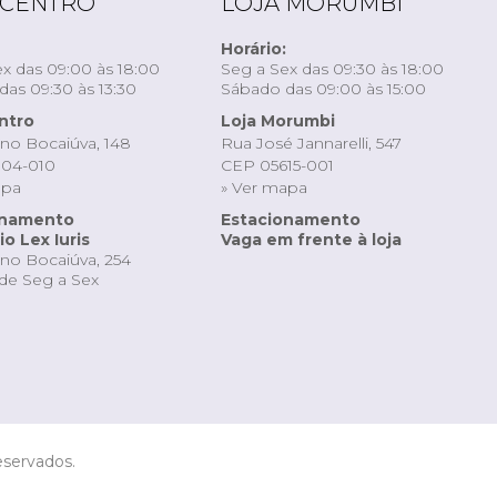
 CENTRO
LOJA MORUMBI
Horário:
x das 09:00 às 18:00
Seg a Sex das 09:30 às 18:00
as 09:30 às 13:30
Sábado das 09:00 às 15:00
ntro
Loja Morumbi
ino Bocaiúva, 148
Rua José Jannarelli, 547
04-010
CEP 05615-001
apa
» Ver mapa
onamento
Estacionamento
o Lex Iuris
Vaga em frente à loja
ino Bocaiúva, 254
de Seg a Sex
eservados.