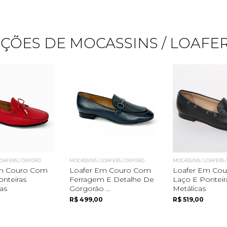
ÇÕES DE MOCASSINS / LOAFER
Quero me cadastrar
LOAFERS / OXFORD
MOCASSINS / LOAFERS / OXFORD
MOCASSINS / LOAFERS 
Em Couro Com
Loafer Em Couro Com
Loafer Em Co
nteiras
Ferragem E Detalhe De
Laço E Ponteir
as
Gorgorão ...
Metálicas
R$ 499,00
R$ 519,00