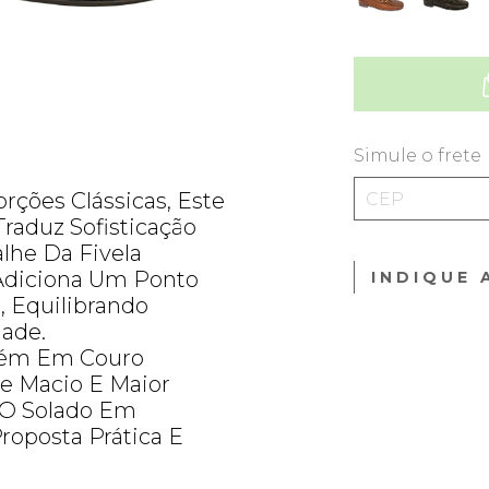
Simule o frete
ções Clássicas, Este
raduz Sofisticação
alhe Da Fivela
 Adiciona Um Ponto
INDIQUE 
, Equilibrando
ade.
bém Em Couro
e Macio E Maior
 O Solado Em
oposta Prática E