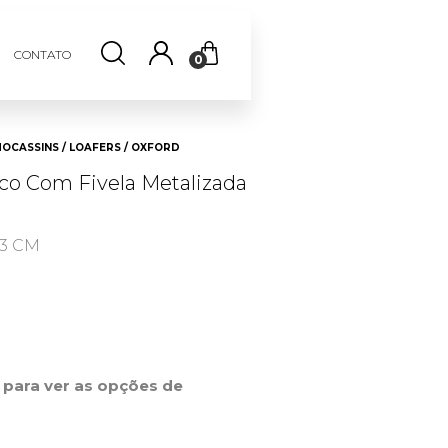
CONTATO
0
OCASSINS / LOAFERS / OXFORD
ico Com Fivela Metalizada
 3 CM
r para ver as opções de