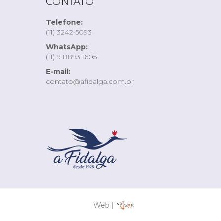
CONTATO
Telefone:
(11) 3242-5093
WhatsApp:
(11) 9 8893.1605
E-mail:
contato@afidalga.com.br
Web |