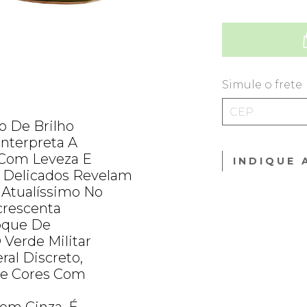
Simule o frete
o De Brilho
Interpreta A
Com Leveza E
INDIQUE 
s Delicados Revelam
 Atualíssimo No
rescenta
Toque De
Verde Militar
al Discreto,
De Cores Com