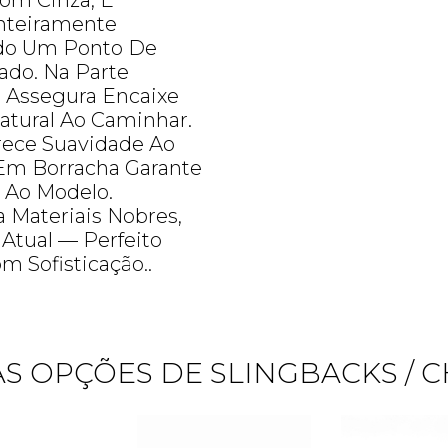
Tom Cinza, É
Inteiramente
ndo Um Ponto De
ado. Na Parte
co Assegura Encaixe
atural Ao Caminhar.
rece Suavidade Ao
Em Borracha Garante
e Ao Modelo.
 Materiais Nobres,
 Atual — Perfeito
m Sofisticação..
Quero me cadastrar
S OPÇÕES DE SLINGBACKS / 