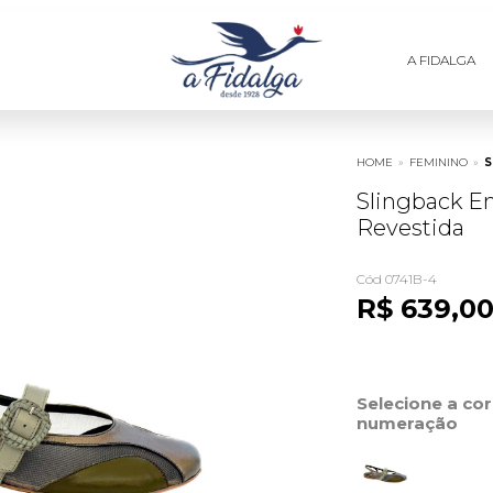
A FIDALGA
HOME
»
FEMININO
»
S
Slingback E
Revestida
Cód 0741B-4
R$ 639,0
Selecione a co
numeração