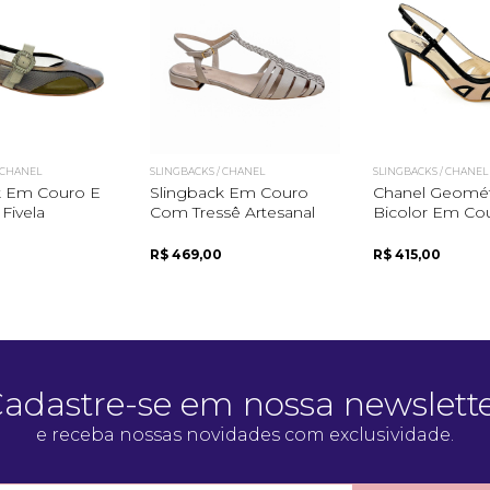
 CHANEL
SLINGBACKS / CHANEL
SLINGBACKS / CHANEL
k Em Couro E
Slingback Em Couro
Chanel Geomét
Fivela
Com Tressê Artesanal
Bicolor Em Co
a
R$ 469,00
R$ 415,00
adastre-se em nossa newslett
e receba nossas novidades com exclusividade.