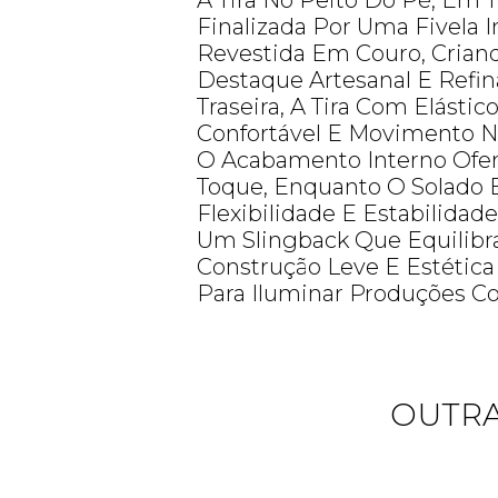
A Tira No Peito Do Pé, Em 
Finalizada Por Uma Fivela 
Revestida Em Couro, Cria
Destaque Artesanal E Refin
Traseira, A Tira Com Elásti
Confortável E Movimento N
O Acabamento Interno Ofe
Toque, Enquanto O Solado 
Flexibilidade E Estabilidad
Um Slingback Que Equilibra
Construção Leve E Estética
Para Iluminar Produções Co
OUTRA