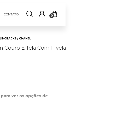
CONTATO
0
LINGBACKS / CHANEL
m Couro E Tela Com Fivela
0
r para ver as opções de