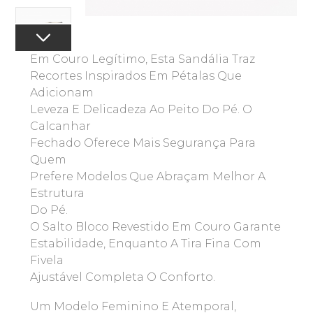
Em Couro Legítimo, Esta Sandália Traz
Recortes Inspirados Em Pétalas Que
Adicionam
Leveza E Delicadeza Ao Peito Do Pé. O
Calcanhar
Fechado Oferece Mais Segurança Para
Quem
Prefere Modelos Que Abraçam Melhor A
Estrutura
Do Pé.
O Salto Bloco Revestido Em Couro Garante
Estabilidade, Enquanto A Tira Fina Com
Fivela
Ajustável Completa O Conforto.
Um Modelo Feminino E Atemporal,