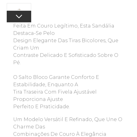
Feita Em Couro Legítimo, Esta Sandália
Destaca-Se Pelo
Design Elegante Das Tiras Bicolores, Que
Criam Um
Contraste Delicado E Sofisticado Sobre O
Pé.
O Salto Bloco Garante Conforto E
Estabilidade, Enquanto A
Tira Traseira Com Fivela Ajustável
Proporciona Ajuste
Perfeito E Praticidade.
Um Modelo Versátil E Refinado, Que Une O
Charme Das
Combinações De Couro À Elegância