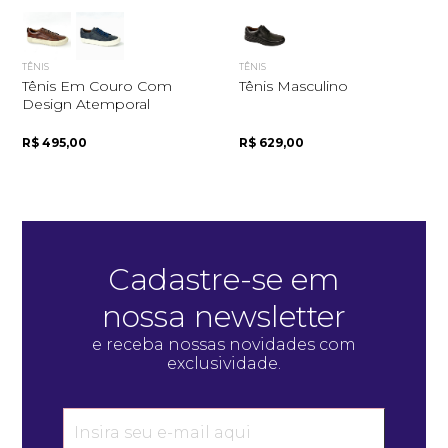
TÊNIS
TÊNIS
Tênis Em Couro Com
Tênis Masculino
Design Atemporal
R$ 495,00
R$ 629,00
Quero me cadastrar
Cadastre-se em
nossa newsletter
e receba nossas novidades com
exclusividade.