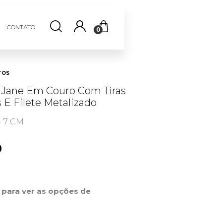
CONTATO
0
TOS
 Jane Em Couro Com Tiras
 E Filete Metalizado
- 7 CM
0
r para ver as opções de