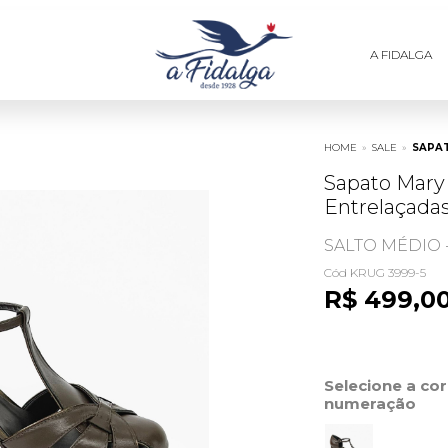
A FIDALGA
HOME
»
SALE
»
SAPA
Sapato Mary
Entrelaçadas
SALTO MÉDIO 
Cód KRUG 3999-5
R$ 499,0
Selecione a co
numeração