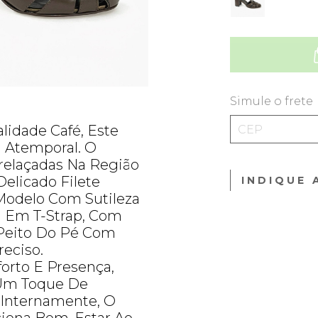
Simule o frete
lidade Café, Este
a Atemporal. O
relaçadas Na Região
Delicado Filete
INDIQUE 
Modelo Com Sutileza
al Em T-Strap, Com
 Peito Do Pé Com
reciso.
forto E Presença,
 Um Toque De
 Internamente, O