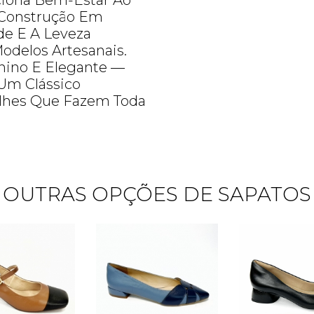
iona Bem-Estar Ao
 Construção Em
de E A Leveza
Modelos Artesanais.
nino E Elegante —
Um Clássico
lhes Que Fazem Toda
OUTRAS OPÇÕES DE SAPATOS
Quero me cadastrar