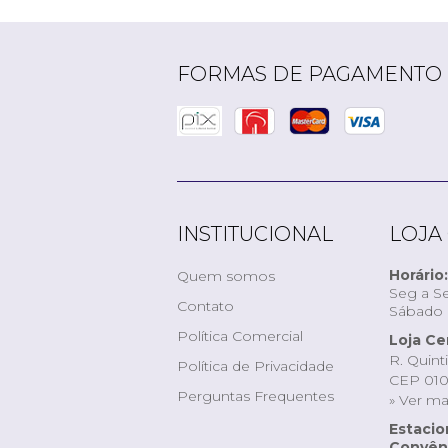
FORMAS DE PAGAMENTO
INSTITUCIONAL
LOJA
Horário:
Quem somos
Seg a Se
Contato
Sábado d
Política Comercial
Loja Ce
R. Quint
Política de Privacidade
CEP 010
Perguntas Frequentes
» Ver m
Estaci
Convêni