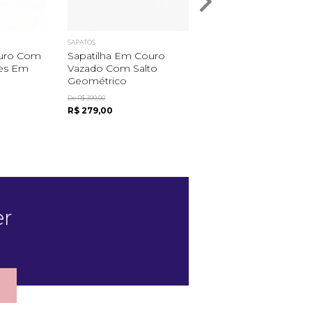
SAPATOS
SAPATOS
uro Com
Sapatilha Em Couro
Chanel Feminino E
hes Em
Vazado Com Salto
Couro Com Solado 
Geométrico
Borracha
De R$ 399,00
De R$ 445,00
R$ 279,00
R$ 309,00
er