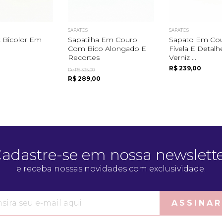
SAPATOS
SAPATOS
k Bicolor Em
Sapatilha Em Couro
Sapato Em Co
Com Bico Alongado E
Fivela E Detal
Recortes
Verniz ...
R$ 239,00
De R$ 395,00
R$ 289,00
adastre-se em nossa newslett
e receba nossas novidades com exclusividade.
ASSINAR