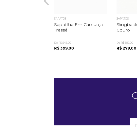
SAPATOS
SAPATOS
Sapatilha Em Camurça
Slingbac
Tressê
Couro
De R$ 545,00
De R$ 389,00
R$ 399,00
R$ 279,00
C