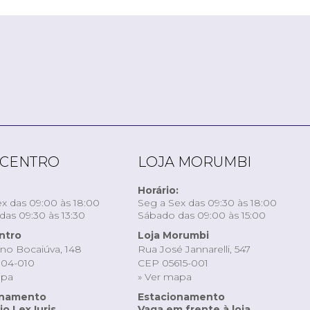
 CENTRO
LOJA MORUMBI
Horário:
x das 09:00 às 18:00
Seg a Sex das 09:30 às 18:00
as 09:30 às 13:30
Sábado das 09:00 às 15:00
ntro
Loja Morumbi
ino Bocaiúva, 148
Rua José Jannarelli, 547
04-010
CEP 05615-001
apa
» Ver mapa
onamento
Estacionamento
o Lex Iuris
Vaga em frente à loja