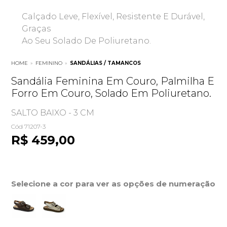
Calçado Leve, Flexível, Resistente E Durável,
Graças
Ao Seu Solado De Poliuretano.
HOME
»
FEMININO
»
SANDÁLIAS / TAMANCOS
Sandália Feminina Em Couro, Palmilha E
Forro Em Couro, Solado Em Poliuretano.
SALTO BAIXO - 3 CM
Cód 71207-3
R$ 459,00
Selecione a cor para ver as opções de numeração