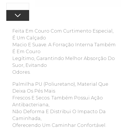
Feita Em Couro Com Curtimento Especial,
É Um Calçado
Macio E Suave. A Forração Interna Também
É Em Couro
Legítimo, Garantindo Melhor Absorção Do
Suor, Evitando
Odores.
Palmilha PU (poliuretano), Material Que
Deixa Os Pés Mais
Frescos E Secos. Também Possui Ação
Antibacteriana,
Não Deforma E Distribui O Impacto Da
Caminhada,
Oferecendo Um Caminhar Confortável.