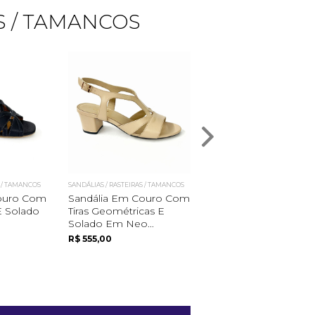
S / TAMANCOS
S / TAMANCOS
SANDÁLIAS / RASTEIRAS / TAMANCOS
SANDÁLIAS / RASTEIRAS / TAMA
Couro Com
Sandália Em Couro Com
Sandália Em Couro
E Solado
Tiras Geométricas E
Tiras Cruzadas E Det
Solado Em Neo...
Em Lezard...
R$ 555,00
R$ 319,00