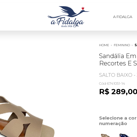
A FIDALGA
HOME
»
FEMININO
»
S
Sandália E
Recortes E 
SALTO BAIXO - 
Cód 6741051-14
R$ 289,0
Selecione a co
numeração