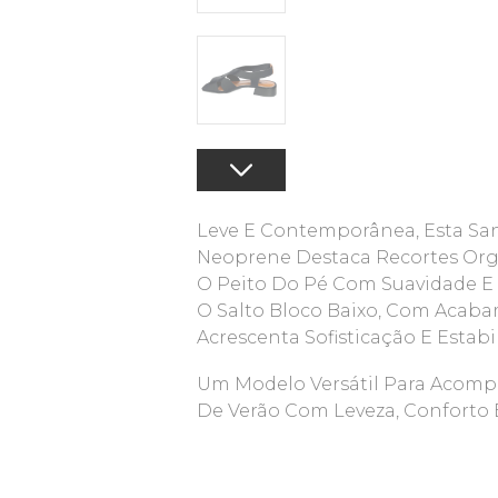
Leve E Contemporânea, Esta Sa
Neoprene Destaca Recortes Or
O Peito Do Pé Com Suavidade E 
O Salto Bloco Baixo, Com Acab
Acrescenta Sofisticação E Estab
Um Modelo Versátil Para Acom
De Verão Com Leveza, Conforto E