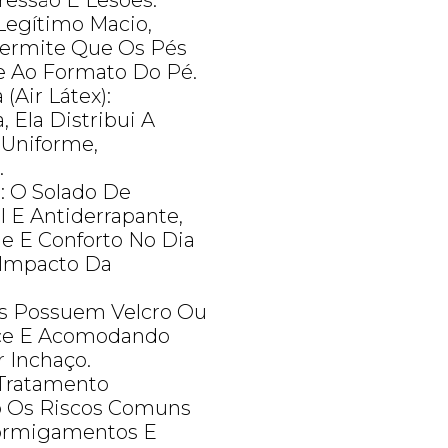
ressão E Lesões.
Legítimo Macio,
Permite Que Os Pés
e Ao Formato Do Pé.
(Air Látex):
 Ela Distribui A
 Uniforme,
.
: O Solado De
l E Antiderrapante,
e E Conforto No Dia
 Impacto Da
os Possuem Velcro Ou
alce E Acomodando
 Inchaço.
Tratamento
 Os Riscos Comuns
Formigamentos E