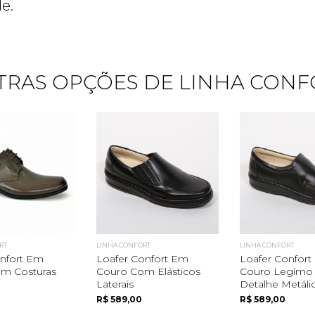
e.
Quero me cadastrar
TRAS OPÇÕES DE LINHA CONF
RT
LINHA CONFORT
LINHA CONFORT
nfort Em
Loafer Confort Em
Loafer Confor
m Costuras
Couro Com Elásticos
Couro Legím
Laterais
Detalhe Metáli
R$ 589,00
R$ 589,00