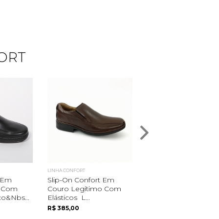
ORT
LINHA CONFORT
LINHA CONFORT
t Em
Slip-On Confort Em
Derby Em Couro -
o Com
Couro Legítimo Com
Diabetic's Line
co&nbs...
Elásticos L...
R$ 609,00
R$ 385,00