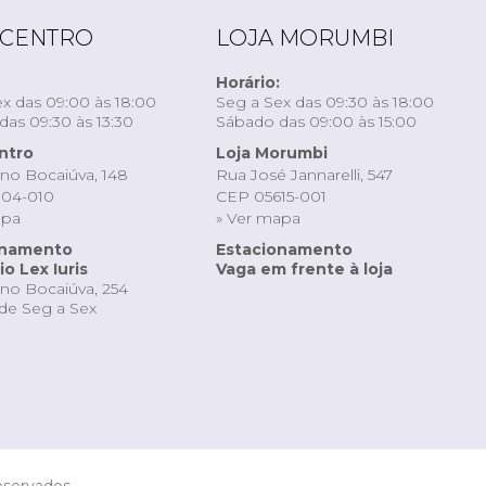
 CENTRO
LOJA MORUMBI
Horário:
x das 09:00 às 18:00
Seg a Sex das 09:30 às 18:00
as 09:30 às 13:30
Sábado das 09:00 às 15:00
ntro
Loja Morumbi
ino Bocaiúva, 148
Rua José Jannarelli, 547
04-010
CEP 05615-001
apa
» Ver mapa
onamento
Estacionamento
o Lex Iuris
Vaga em frente à loja
ino Bocaiúva, 254
de Seg a Sex