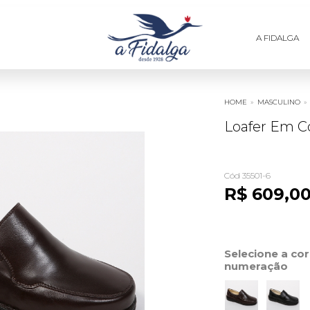
A FIDALGA
HOME
»
MASCULINO
»
Loafer Em Co
Cód 35501-6
R$ 609,0
Selecione a co
numeração