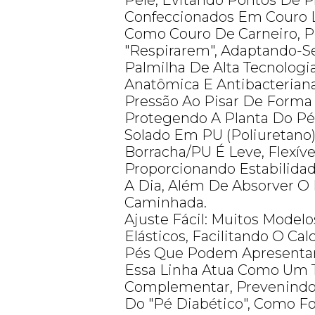
Pele, Evitando Pontos De P
Confeccionados Em Couro 
Como Couro De Carneiro, 
"respirarem", Adaptando-S
Palmilha De Alta Tecnologia 
Anatômica E Antibacteriana,
Pressão Ao Pisar De Forma
Protegendo A Planta Do Pé
Solado Em PU (Poliuretano)
Borracha/PU É Leve, Flexíve
Proporcionando Estabilidad
A Dia, Além De Absorver O
Caminhada.
Ajuste Fácil: Muitos Model
Elásticos, Facilitando O C
Pés Que Podem Apresentar
Essa Linha Atua Como Um 
Complementar, Prevenindo
Do "pé Diabético", Como 