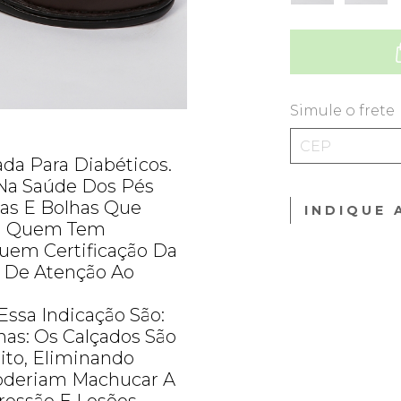
Simule o frete
ada Para Diabéticos.
Na Saúde Dos Pés
das E Bolhas Que
INDIQUE 
Em Quem Tem
uem Certificação Da
 De Atenção Ao
Essa Indicação São:
nas: Os Calçados São
ito, Eliminando
Poderiam Machucar A