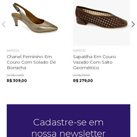
SAPATOS
SAPATOS
Chanel Feminino Em
Sapatilha Em Couro
Quero me cadastrar
Couro Com Solado De
Vazado Com Salto
Borracha
Geométrico
De R$ 445,00
De R$ 399,00
R$ 309,00
R$ 279,00
Cadastre-se em
nossa newsletter