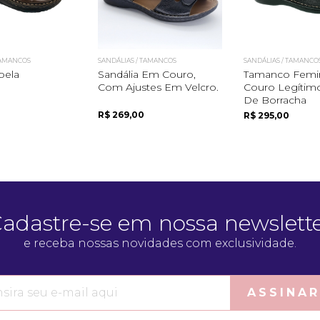
TAMANCOS
SANDÁLIAS / TAMANCOS
SANDÁLIAS / TAMANCO
bela
Sandália Em Couro,
Tamanco Femi
Com Ajustes Em Velcro.
Couro Legítimo
De Borracha
R$ 269,00
R$ 295,00
adastre-se em nossa newslett
e receba nossas novidades com exclusividade.
ASSINAR