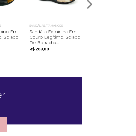
S
SANDÁLIAS / TAMANCOS
SANDÁLIAS / TAMANCOS
nino Em
Sandália Feminina Em
Sandália Em Couro,
, Solado
Couro Legítimo, Solado
Com Design Vazado
De Borracha...
R$ 269,00
R$ 269,00
er