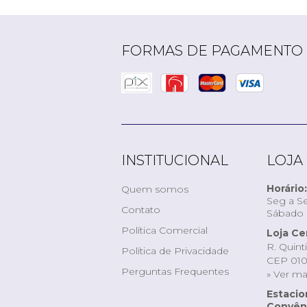
FORMAS DE PAGAMENTO
INSTITUCIONAL
LOJA
Horário:
Quem somos
Seg a Se
Contato
Sábado d
Política Comercial
Loja Ce
R. Quint
Política de Privacidade
CEP 010
Perguntas Frequentes
» Ver m
Estaci
Convêni