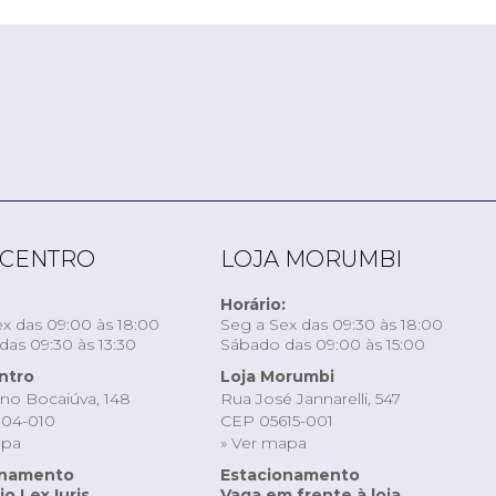
 CENTRO
LOJA MORUMBI
Horário:
x das 09:00 às 18:00
Seg a Sex das 09:30 às 18:00
as 09:30 às 13:30
Sábado das 09:00 às 15:00
ntro
Loja Morumbi
ino Bocaiúva, 148
Rua José Jannarelli, 547
04-010
CEP 05615-001
apa
» Ver mapa
onamento
Estacionamento
o Lex Iuris
Vaga em frente à loja