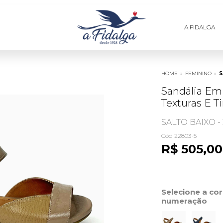
A FIDALGA
HOME
»
FEMININO
»
S
Sandália Em
Texturas E T
SALTO BAIXO -
Cód 22803-5
R$ 505,00
Selecione a co
numeração