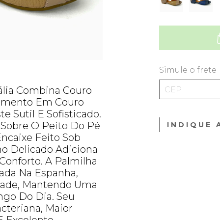
Simule o frete
ália Combina Couro
bamento Em Couro
e Sutil E Sofisticado.
o Sobre O Peito Do Pé
INDIQUE 
ncaixe Feito Sob
ho Delicado Adiciona
onforto. A Palmilha
cada Na Espanha,
ade, Mantendo Uma
ngo Do Dia. Seu
cteriana, Maior