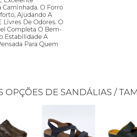
E Excelente
a Caminhada. O Forro
forto, Ajudando A
 Livres De Odores. O
vel Completa O Bem-
o Estabilidade A
 Pensada Para Quem
 OPÇÕES DE SANDÁLIAS / T
Quero me cadastrar