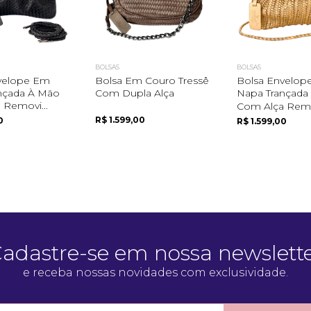
BOLSAS
BOLSAS
velope Em
Bolsa Em Couro Tressê
Bolsa Envelop
nçada À Mão
Com Dupla Alça
Napa Trançada
 Removi...
Com Alça Remo
R$ 1.599,00
0
R$ 1.599,00
adastre-se em nossa newslett
e receba nossas novidades com exclusividade.