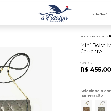
A FIDALGA
HOME
»
FEMININO
»
B
Mini Bolsa 
Corrente
Cód 2035-2
R$ 455,00
Selecione a co
numeração