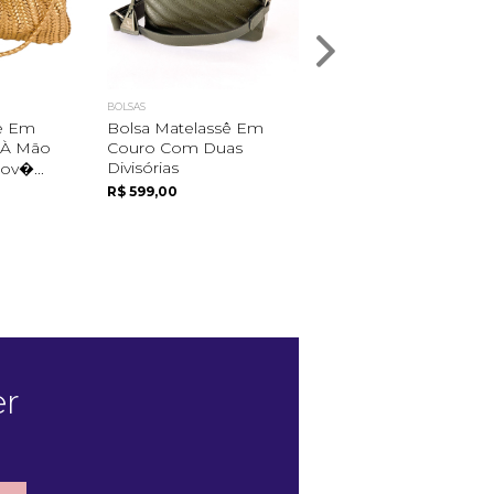
BOLSAS
BOLSAS
e Em
Bolsa Matelassê Em
Clutch Em Couro C
 À Mão
Couro Com Duas
Alça De Mão.
Divisórias
v�...
R$ 159,00
R$ 599,00
er