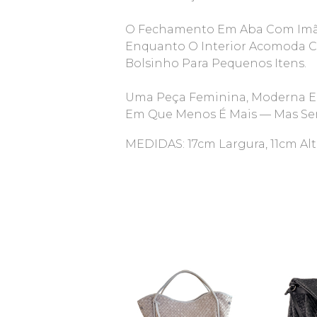
O Fechamento Em Aba Com Imã
Enquanto O Interior Acomoda C
Bolsinho Para Pequenos Itens.
Uma Peça Feminina, Moderna E
Em Que Menos É Mais — Mas Se
MEDIDAS: 17cm Largura, 11cm Al