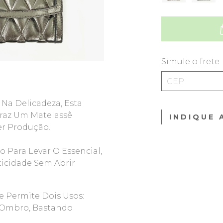
Simule o frete
a Delicadeza, Esta
Traz Um Matelassê
INDIQUE 
er Produção.
Para Levar O Essencial,
ticidade Sem Abrir
 Permite Dois Usos:
o Ombro, Bastando