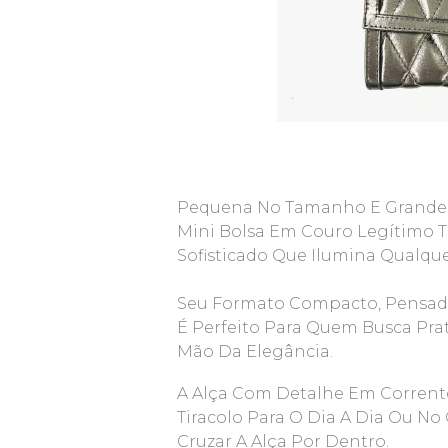
Pequena No Tamanho E Grande N
Mini Bolsa Em Couro Legítimo 
Sofisticado Que Ilumina Qualqu
Seu Formato Compacto, Pensado 
É Perfeito Para Quem Busca Pra
Mão Da Elegância.
A Alça Com Detalhe Em Corrente
Tiracolo Para O Dia A Dia Ou N
Cruzar A Alça Por Dentro.