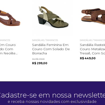
Quero me cadastrar
TAMANCOS
SANDÁLIAS / TAMANCOS
SANDÁLIAS / TAMANCO
 Em Couro
Sandália Feminina Em
Sandália Raste
ado Com
Couro Com Solado De
Couro Metaliz
 Neolite...
Borracha
Tressê, Com So.
R$ 449,00
De R$ 419,00
R$ 299,00
adastre-se em nossa newslett
e receba nossas novidades com exclusividade.