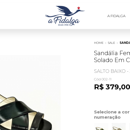
A FIDALGA
HOME
»
SALE
»
SANDÁ
Sandália Fe
Solado Em C
SALTO BAIXO -
Cód 002-11
R$ 379,0
Selecione a co
numeração