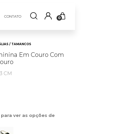
CONTATO
0
LIAS / TAMANCOS
minina Em Couro Com
ouro
 3 CM
0
r para ver as opções de