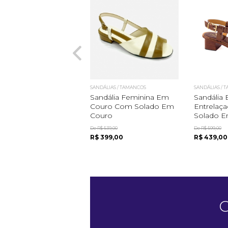
SANDÁLIAS / TAMANCOS
SANDÁLIAS / 
Sandália Feminina Em
Sandália
Couro Com Solado Em
Entrelaç
Couro
Solado Em
De R$ 539,00
De R$ 599,00
R$ 399,00
R$ 439,00
C