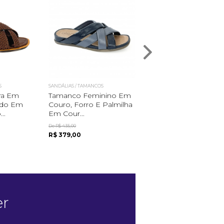
S
SANDÁLIAS / TAMANCOS
SANDÁLIAS / TAMANCOS
ira Em
Tamanco Feminino Em
Sandália Feminina 
ado Em
Couro, Forro E Palmilha
Couro Com Solado 
..
Em Cour...
Borracha
De R$ 435,00
De R$ 369,00
R$ 379,00
R$ 279,00
er