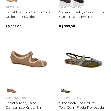
SAPATILHAS
SAPATOS / OXFORD
Sapatilha Em Couro Com
Sapato Derby Clássico Em
Aplique Esculpido
Couro De Carneiro
R$ 669,00
R$ 599,00
MARY JANE / BONECA
SLINGBACKS / CHANEL
Sapato Mary Jane
Slingback Em Couro E
Contemporêneo Em
Tela Com Fivela Revestida