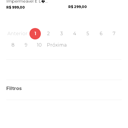
Impermeável E L�...
R$ 299,00
R$ 999,00
Anterior
1
2
3
4
5
6
7
8
9
10
Próxima
Filtros