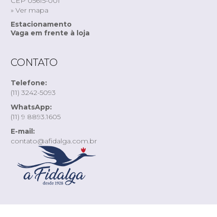
CEP 05615-001
» Ver mapa
Estacionamento
Vaga em frente à loja
CONTATO
Telefone:
(11) 3242-5093
WhatsApp:
(11) 9 8893.1605
E-mail:
contato@afidalga.com.br