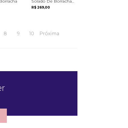
Borracha
Solado De Borracha...
R$ 269,00
8
9
10
Próxima
er