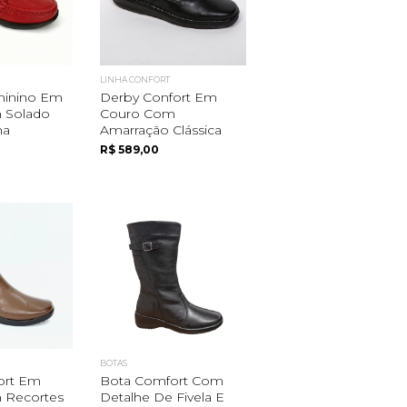
LINHA CONFORT
minino Em
Derby Confort Em
 Solado
Couro Com
ha
Amarração Clássica
R$ 589,00
BOTAS
ort Em
Bota Comfort Com
 Recortes
Detalhe De Fivela E