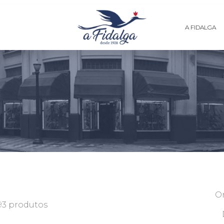
A FIDALGA
O
93 produtos