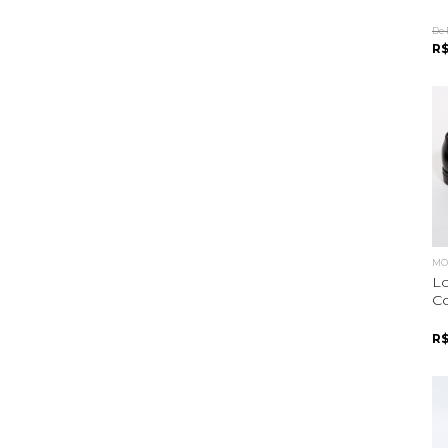
De 
R$
MOC
Lo
Co
R$