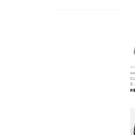
BO
H
Co
E 
R$