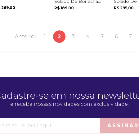
Solado De Borracha...
Solado De 
 269,00
R$ 189,00
R$ 295,00
Anterior
1
2
3
4
5
6
7
adastre-se em nossa newslett
e receba nossas novidades com exclusividade.
ASSINAR