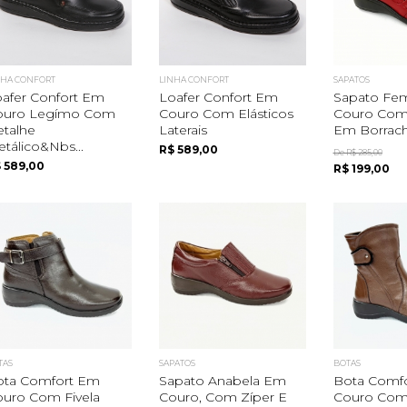
NHA CONFORT
LINHA CONFORT
SAPATOS
afer Confort Em
Loafer Confort Em
Sapato Fe
ouro Legímo Com
Couro Com Elásticos
Couro Com
talhe
Laterais
Em Borrac
tálico&nbs...
R$ 589,00
De R$ 285,00
 589,00
R$ 199,00
TAS
SAPATOS
BOTAS
ota Comfort Em
Sapato Anabela Em
Bota Comf
ouro Com Fivela
Couro, Com Zíper E
Couro Com