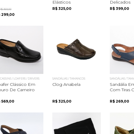
Elásticos
Delicados
R$ 325,00
R$ 399,00
R$ 369,00
 299,00
ASSINS / LOAFERS / DRIVERS
SANDÁLIAS / TAMANCOS
SANDÁLIAS / TA
afer Clássico Em
Clog Anabela
Sandália E
uro De Carneiro
Com Tiras 
Quero me cadastrar
 569,00
R$ 325,00
R$ 269,00