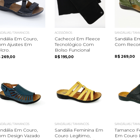
NDÁLIAS / TAMANCOS
ACESSÓRIOS
SANDÁLIAS / TA
ndália Em Couro,
Cachecol Em Fleece
Sandália E
om Ajustes Em
Tecnológico Com
Com Recort
lcro.
Bolso Funcional
R$ 269,00
 269,00
R$ 195,00
NDÁLIAS / TAMANCOS
SANDÁLIAS / TAMANCOS
SANDÁLIAS / TA
ndália Em Couro,
Sandália Feminina Em
Tamanco F
om Design Vazado
Couro Legítimo,
Em Couro L