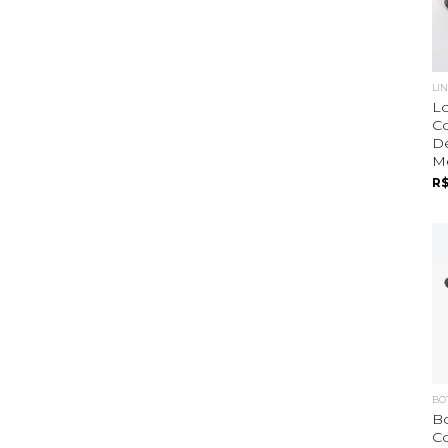
LI
Lo
C
De
Me
R$
BO
B
C