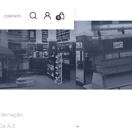
CONTATO
0
rdenação: