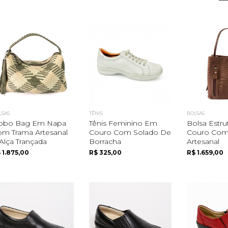
LSAS
TÊNIS
BOLSAS
obo Bag Em Napa
Tênis Feminino Em
Bolsa Estr
m Trama Artesanal
Couro Com Solado De
Couro Com
Alça Trançada
Borracha
Artesanal
 1.875,00
R$ 325,00
R$ 1.659,00