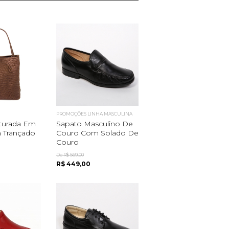
PROMOÇÕES LINHA MASCULINA
uturada Em
Sapato Masculino De
 Trançado
Couro Com Solado De
Couro
De R$ 569,00
R$ 449,00