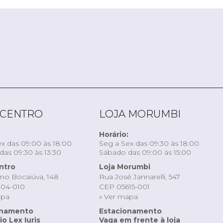
 CENTRO
LOJA MORUMBI
Horário:
x das 09:00 às 18:00
Seg a Sex das 09:30 às 18:00
as 09:30 às 13:30
Sábado das 09:00 às 15:00
ntro
Loja Morumbi
ino Bocaiúva, 148
Rua José Jannarelli, 547
04-010
CEP 05615-001
apa
» Ver mapa
onamento
Estacionamento
o Lex Iuris
Vaga em frente à loja