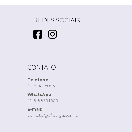
REDES SOCIAIS
CONTATO
Telefone:
(11) 3242-5093
WhatsApp:
(11) 9 8893.1605
E-mail:
contato@afidalga.com.br