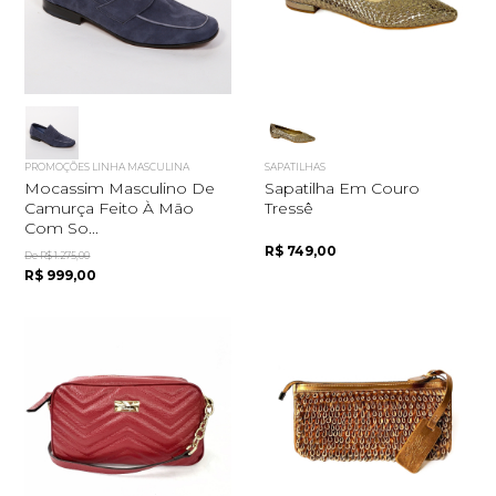
PROMOÇÕES LINHA MASCULINA
SAPATILHAS
Mocassim Masculino De
Sapatilha Em Couro
Camurça Feito À Mão
Tressê
Com So...
R$ 749,00
De R$ 1.275,00
R$ 999,00