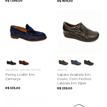
R$ 1.599,00
R$ 909,00
MOCASSINS / LOAFERS / OXFORD
SAPATOS
Penny Loafer Em
Sapato Anabela Em
Camurça
Couro, Com Fechos
Laterais Em Zíper
R$ 535,00
R$ 259,00