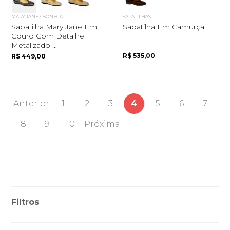
MARY JANE / BONECA
SAPATILHAS
Sapatilha Mary Jane Em
Sapatilha Em Camurça
Couro Com Detalhe
Metalizado ...
R$ 535,00
R$ 449,00
Anterior
1
2
3
4
5
6
7
8
9
10
Próxima
Filtros