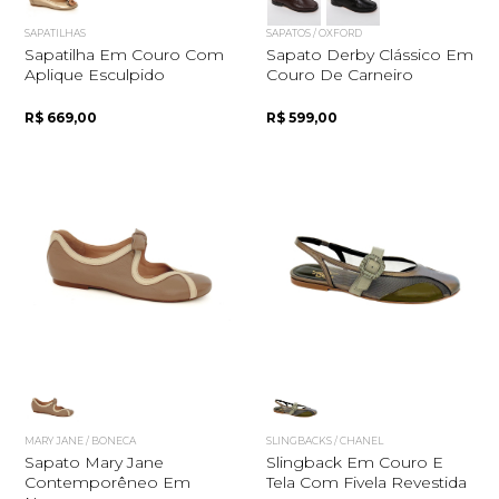
SAPATILHAS
SAPATOS / OXFORD
Sapatilha Em Couro Com
Sapato Derby Clássico Em
Aplique Esculpido
Couro De Carneiro
R$ 669,00
R$ 599,00
MARY JANE / BONECA
SLINGBACKS / CHANEL
Sapato Mary Jane
Slingback Em Couro E
Contemporêneo Em
Tela Com Fivela Revestida