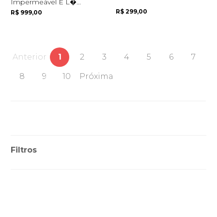
Impermeável E L�...
R$ 299,00
R$ 999,00
Anterior
1
2
3
4
5
6
7
8
9
10
Próxima
Filtros