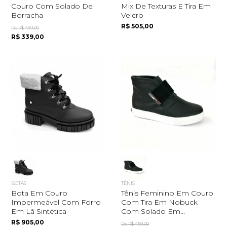
Couro Com Solado De
Mix De Texturas E Tira Em
Borracha
Velcro
R$ 505,00
De R$ 469,00
R$ 339,00
BOTAS
TÊNIS
Bota Em Couro
Tênis Feminino Em Couro
Impermeável Com Forro
Com Tira Em Nobuck
Em Lã Sintética
Com Solado Em...
R$ 905,00
De R$ 459,00