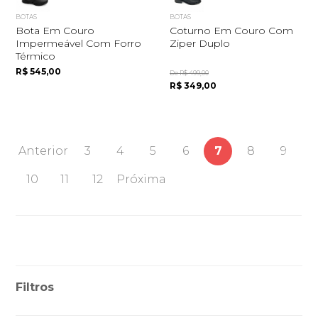
BOTAS
BOTAS
Bota Em Couro
Coturno Em Couro Com
Impermeável Com Forro
Ziper Duplo
Térmico
R$ 545,00
De R$ 499,00
R$ 349,00
Anterior
3
4
5
6
7
8
9
10
11
12
Próxima
Filtros