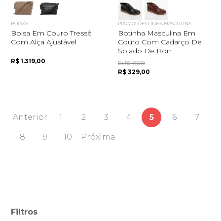
BOLSAS
PROMOÇÕES LINHA MASCULINA
Bolsa Em Couro Tressê
Botinha Masculina Em
Com Alça Ajustável
Couro Com Cadarço De
Solado De Borr...
R$ 1.319,00
De R$ 469,00
R$ 329,00
Anterior
1
2
3
4
5
6
7
8
9
10
Próxima
Filtros