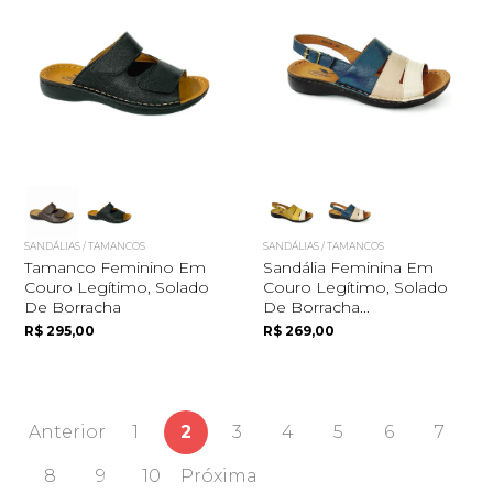
SANDÁLIAS / TAMANCOS
SANDÁLIAS / TAMANCOS
Tamanco Feminino Em
Sandália Feminina Em
Couro Legítimo, Solado
Couro Legítimo, Solado
De Borracha
De Borracha...
R$ 295,00
R$ 269,00
Anterior
1
2
3
4
5
6
7
8
9
10
Próxima