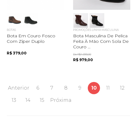
BOTAS
PROMOÇÕES LINHA MASCULINA
Bota Em Couro Fosco
Bota Masculina De Pelica
Com Zíper Duplo
Feita À Mão Com Sola De
Couro ...
R$ 379,00
De R$ 1.399,00
R$ 979,00
Anterior
6
7
8
9
10
11
12
13
14
15
Próxima