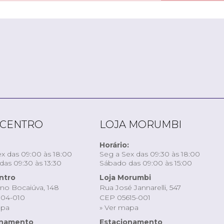
 CENTRO
LOJA MORUMBI
Horário:
x das 09:00 às 18:00
Seg a Sex das 09:30 às 18:00
as 09:30 às 13:30
Sábado das 09:00 às 15:00
ntro
Loja Morumbi
ino Bocaiúva, 148
Rua José Jannarelli, 547
04-010
CEP 05615-001
apa
» Ver mapa
onamento
Estacionamento