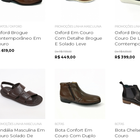
PATOS / OXFORD
PROMOÇÕES LINHA MASCULINA
PROMOÇÕES LIN
xford Brogue
Oxford Em Couro
Oxford Br
ontemporâneo Em
Com Detalhe Brogue
Couro De L
ouro
E Solado Leve
Comtempo
 619,00
De R$ 739,00
De R$ 639,00
R$ 449,00
R$ 399,00
OMOÇÕES LINHA MASCULINA
BOTAS
BOTAS
ndália Masculina Em
Bota Confort Em
Bota Chels
ouro Solado De
Couro Com Duplo
Couro