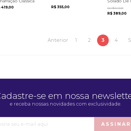
arração Clássica
Solado De 
R$ 355,00
 419,00
De R$ 549,00
R$ 389,00
Anterior
1
2
3
4
5
adastre-se em nossa newslett
e receba nossas novidades com exclusividade.
ASSINAR