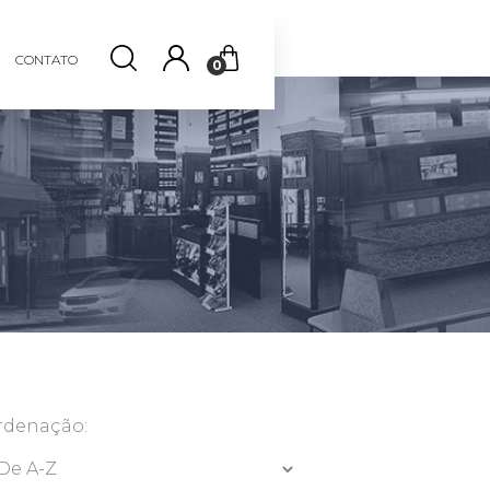
CONTATO
0
rdenação: