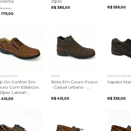
rracha
Zíper
R$ 559,00
R$ 385,00
R$ 249,00
 179,00
NHA CONFORT
BOTAS
SAPATOS / OXFOR
ip-On Confort Em
Bota Em Couro Fosco
Sapato Mas
uro Com Elásticos
- Casual Urbano ...
Zíper Lateral<...
R$ 415,00
R$ 355,00
 415,00
Quero me cadastrar