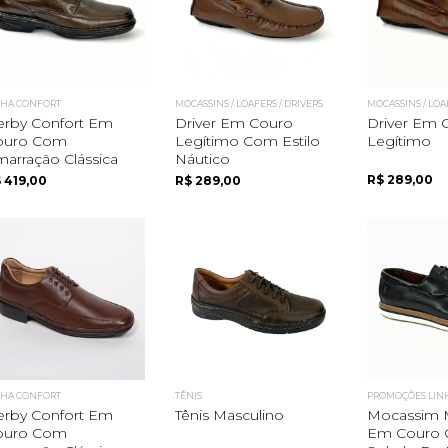
NHA CONFORT
MOCASSINS / LOAFERS / DRIVERS
MOCASSINS / LOA
erby Confort Em
Driver Em Couro
Driver Em 
ouro Com
Legítimo Com Estilo
Legítimo
arração Clássica
Náutico
R$ 289,00
 419,00
R$ 289,00
NHA CONFORT
TÊNIS
PROMOÇÕES LIN
erby Confort Em
Tênis Masculino
Mocassim 
ouro Com
Em Couro