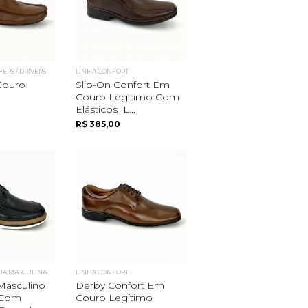
FERS / DRIVERS
LINHA CONFORT
Couro
Slip-On Confort Em
Couro Legítimo Com
Elásticos L...
R$ 385,00
HA MASCULINA
LINHA CONFORT
Masculino
Derby Confort Em
 Com
Couro Legítimo