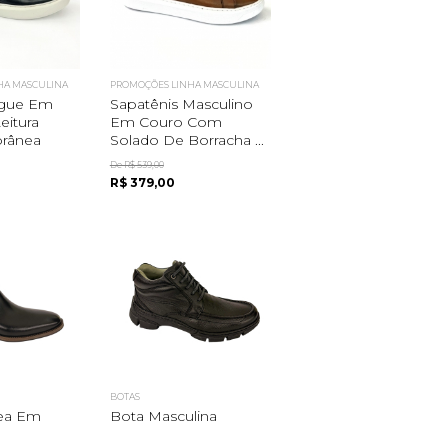
HA MASCULINA
PROMOÇÕES LINHA MASCULINA
ogue Em
Sapatênis Masculino
eitura
Em Couro Com
rânea
Solado De Borracha ...
De R$ 539,00
R$ 379,00
BOTAS
ea Em
Bota Masculina