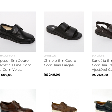
NHA CONFORT
CHINELOS
SANDÁLIAS
apato Em Couro -
Chinelo Em Couro
Sandália E
abetic's Line Com
Com Tiras Largas
Com Tira Tra
ra Com Velc...
Ajustável Co
R$ 249,00
 609,00
R$ 269,00