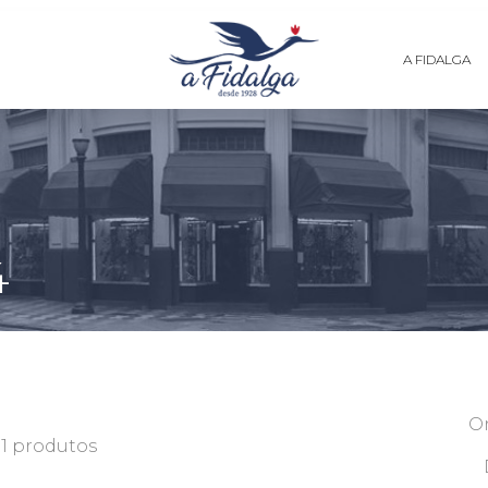
A FIDALGA
4
O
01 produtos