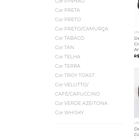
Cor PINHÃO
Cor PRETA
Cor PRETO
Cor PRETO/CAMURÇA
LI
Cor TABACO
D
C
Cor TAN
Am
Cor TELHA
R$
Cor TERRA
Cor TROY TOAST
Cor VELUTTO/
CAFÉ/CAPUCCINO
Cor VERDE AZEITONA
Cor WHISKY
LI
D
C