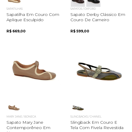
SAPATILHAS
SAPATOS / OXFORD
Sapatilha Em Couro Com
Sapato Derby Clássico Em
Aplique Esculpido
Couro De Carneiro
R$ 669,00
R$ 599,00
MARY JANE / BONECA
SLINGBACKS / CHANEL
Sapato Mary Jane
Slingback Em Couro E
Contemporêneo Em
Tela Com Fivela Revestida