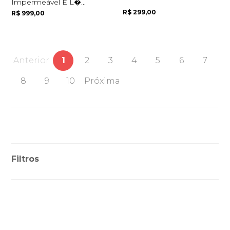
Impermeável E L�...
R$ 299,00
R$ 999,00
Anterior
1
2
3
4
5
6
7
8
9
10
Próxima
Filtros