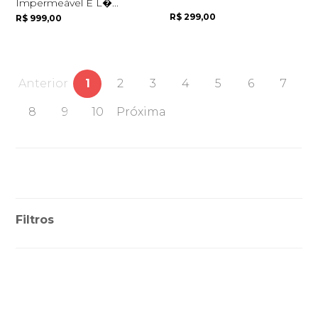
Impermeável E L�...
R$ 299,00
R$ 999,00
Anterior
1
2
3
4
5
6
7
8
9
10
Próxima
Filtros