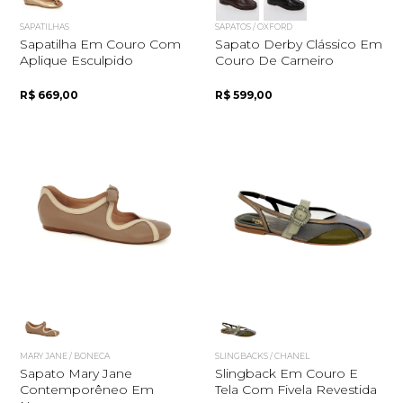
SAPATILHAS
SAPATOS / OXFORD
Sapatilha Em Couro Com
Sapato Derby Clássico Em
Aplique Esculpido
Couro De Carneiro
R$ 669,00
R$ 599,00
MARY JANE / BONECA
SLINGBACKS / CHANEL
Sapato Mary Jane
Slingback Em Couro E
Contemporêneo Em
Tela Com Fivela Revestida