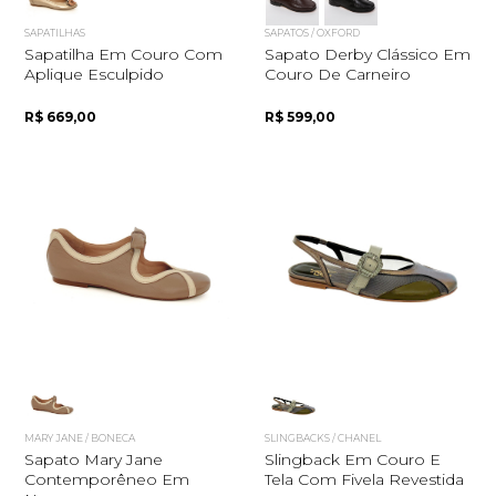
SAPATILHAS
SAPATOS / OXFORD
Sapatilha Em Couro Com
Sapato Derby Clássico Em
Aplique Esculpido
Couro De Carneiro
R$ 669,00
R$ 599,00
MARY JANE / BONECA
SLINGBACKS / CHANEL
Sapato Mary Jane
Slingback Em Couro E
Contemporêneo Em
Tela Com Fivela Revestida