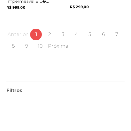
Impermeável E L�...
R$ 299,00
R$ 999,00
Anterior
1
2
3
4
5
6
7
8
9
10
Próxima
Filtros