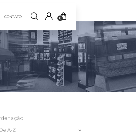
CONTATO
0
rdenação: