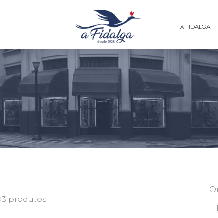
A FIDALGA
O
93 produtos