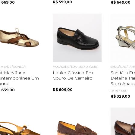
R$ 599,00
 669,00
R$ 649,00
RY JANE / BONECA
MOCASSINS / LOAFERS / DRIVERS
SANDÁLIAS / TA
at Mary Jane
Loafer Clássico Em
Sandália E
ontemporânea Em
Couro De Carneiro
Detalhe Tr
ouro
Salto Anabel
R$ 609,00
 639,00
De R$ 439,00
R$ 329,00
Quero me cadastrar