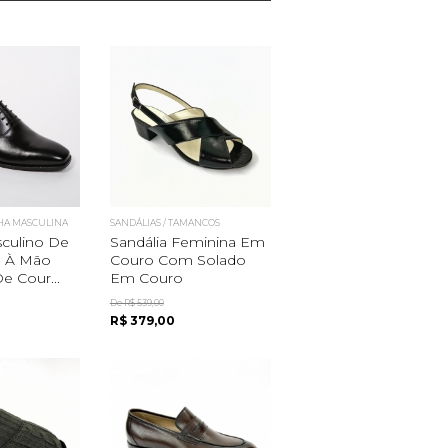
HA MASCULINA
SANDÁLIAS / TAMANCOS
culino De
Sandália Feminina Em
o À Mão
Couro Com Solado
e Cour...
Em Couro
De R$ 539,00
R$ 379,00