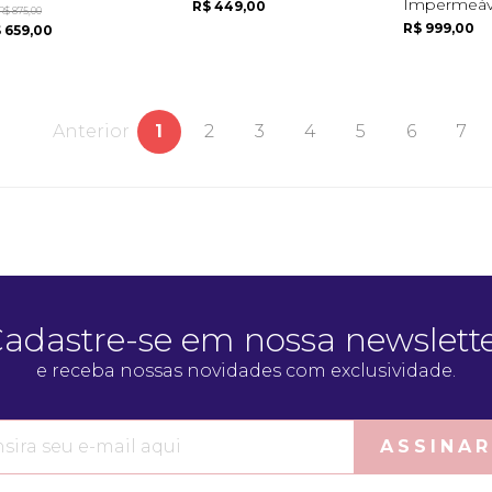
Impermeáve
R$ 449,00
R$ 875,00
R$ 999,00
 659,00
Anterior
1
2
3
4
5
6
7
adastre-se em nossa newslett
e receba nossas novidades com exclusividade.
ASSINAR