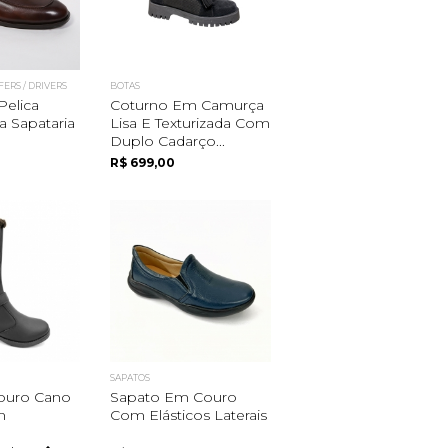
FERS / DRIVERS
BOTAS
Pelica
Coturno Em Camurça
ta Sapataria
Lisa E Texturizada Com
Duplo Cadarço...
R$ 699,00
SAPATOS
ouro Cano
Sapato Em Couro
m
Com Elásticos Laterais