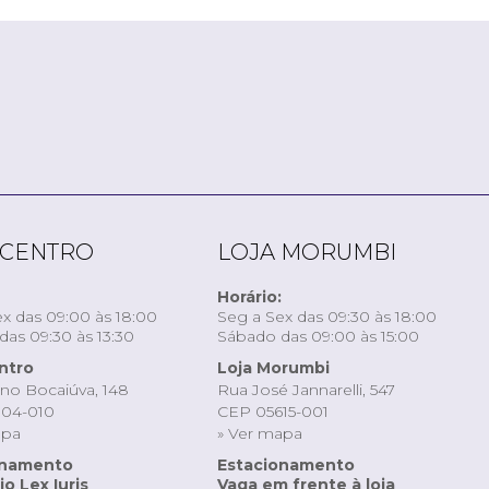
 CENTRO
LOJA MORUMBI
Horário:
x das 09:00 às 18:00
Seg a Sex das 09:30 às 18:00
as 09:30 às 13:30
Sábado das 09:00 às 15:00
ntro
Loja Morumbi
ino Bocaiúva, 148
Rua José Jannarelli, 547
04-010
CEP 05615-001
apa
» Ver mapa
onamento
Estacionamento
o Lex Iuris
Vaga em frente à loja