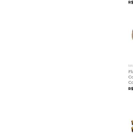
R$
MA
Fl
C
C
R$