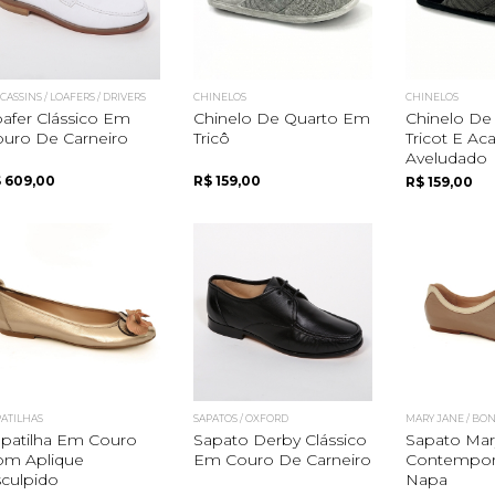
ASSINS / LOAFERS / DRIVERS
CHINELOS
CHINELOS
afer Clássico Em
Chinelo De Quarto Em
Chinelo De
uro De Carneiro
Tricô
Tricot E A
Aveludado
 609,00
R$ 159,00
R$ 159,00
PATILHAS
SAPATOS / OXFORD
MARY JANE / BO
patilha Em Couro
Sapato Derby Clássico
Sapato Mar
om Aplique
Em Couro De Carneiro
Contempo
culpido
Napa