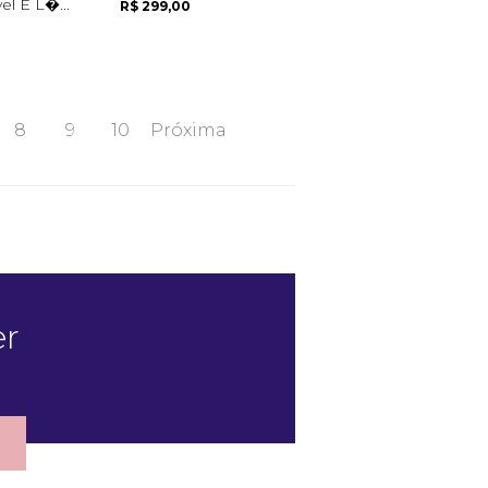
l E L�...
R$ 299,00
8
9
10
Próxima
er