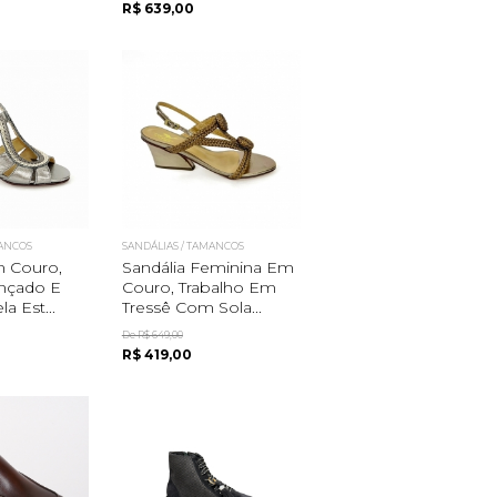
R$ 639,00
MANCOS
SANDÁLIAS / TAMANCOS
m Couro,
Sandália Feminina Em
ançado E
Couro, Trabalho Em
a Est...
Tressê Com Sola...
De R$ 649,00
R$ 419,00