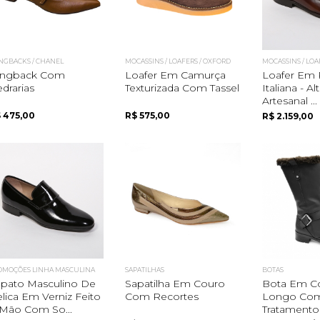
INGBACKS / CHANEL
MOCASSINS / LOAFERS / OXFORD
MOCASSINS / LOA
lingback Com
Loafer Em Camurça
Loafer Em 
drarias
Texturizada Com Tassel
Italiana - Al
Artesanal ...
 475,00
R$ 575,00
R$ 2.159,00
OMOÇÕES LINHA MASCULINA
SAPATILHAS
BOTAS
pato Masculino De
Sapatilha Em Couro
Bota Em C
lica Em Verniz Feito
Com Recortes
Longo Co
Mão Com So...
Tratamento