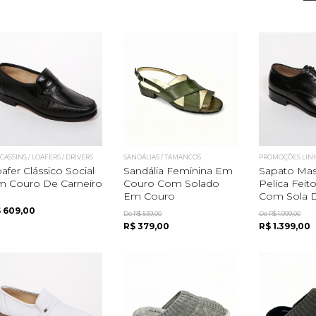
ASSINS / LOAFERS / DRIVERS
SANDÁLIAS / TAMANCOS
PROMOÇÕES LIN
afer Clássico Social
Sandália Feminina Em
Sapato Mas
m Couro De Carneiro
Couro Com Solado
Pelica Feit
Em Couro
Com Sola D
 609,00
De R$ 539,00
De R$ 1.999,00
R$ 379,00
R$ 1.399,00