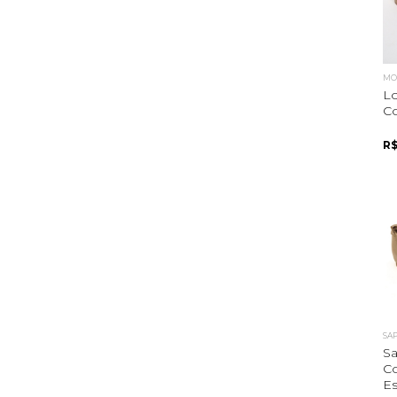
MOC
Lo
Co
R$
SA
Sa
C
Es