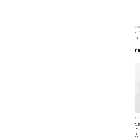
SL
S
Pe
R$
PR
Sa
Pe
À 