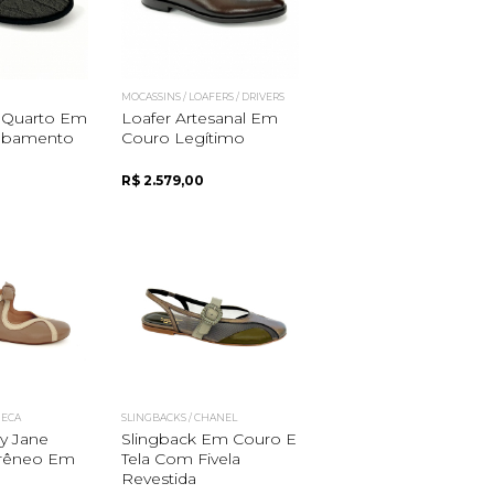
MOCASSINS / LOAFERS / DRIVERS
 Quarto Em
Loafer Artesanal Em
cabamento
Couro Legítimo
R$ 2.579,00
NECA
SLINGBACKS / CHANEL
y Jane
Slingback Em Couro E
rêneo Em
Tela Com Fivela
Revestida