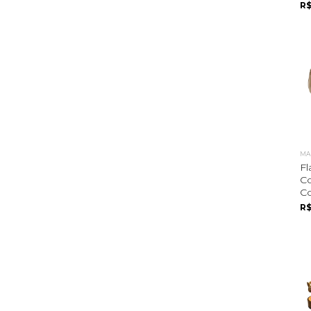
R$
MA
Fl
C
C
R$