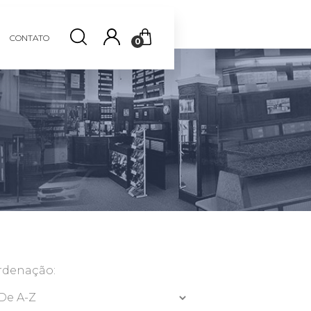
CONTATO
0
rdenação: