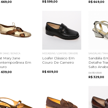
R$ 599,00
 669,00
R$ 649,00
RY JANE / BONECA
MOCASSINS / LOAFERS / DRIVERS
SANDÁLIAS / TA
at Mary Jane
Loafer Clássico Em
Sandália E
ontemporânea Em
Couro De Carneiro
Detalhe Tr
ouro
Salto Anabel
R$ 609,00
 639,00
De R$ 439,00
R$ 329,00
Quero me cadastrar