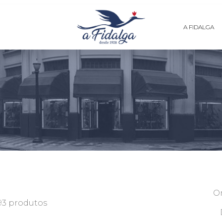
A FIDALGA
O
93 produtos