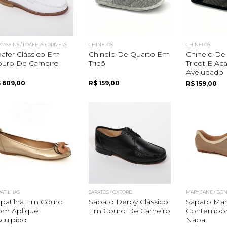
ASSINS / LOAFERS / DRIVERS
CHINELOS
CHINELOS
afer Clássico Em
Chinelo De Quarto Em
Chinelo De
uro De Carneiro
Tricô
Tricot E A
Aveludado
 609,00
R$ 159,00
R$ 159,00
PATILHAS
SAPATOS / OXFORD
MARY JANE / BO
patilha Em Couro
Sapato Derby Clássico
Sapato Mar
om Aplique
Em Couro De Carneiro
Contempo
culpido
Napa