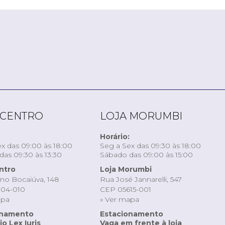
 CENTRO
LOJA MORUMBI
Horário:
x das 09:00 às 18:00
Seg a Sex das 09:30 às 18:00
as 09:30 às 13:30
Sábado das 09:00 às 15:00
ntro
Loja Morumbi
ino Bocaiúva, 148
Rua José Jannarelli, 547
04-010
CEP 05615-001
apa
» Ver mapa
onamento
Estacionamento
o Lex Iuris
Vaga em frente à loja