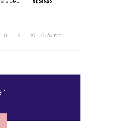
l E L�...
R$ 299,00
8
9
10
Próxima
er