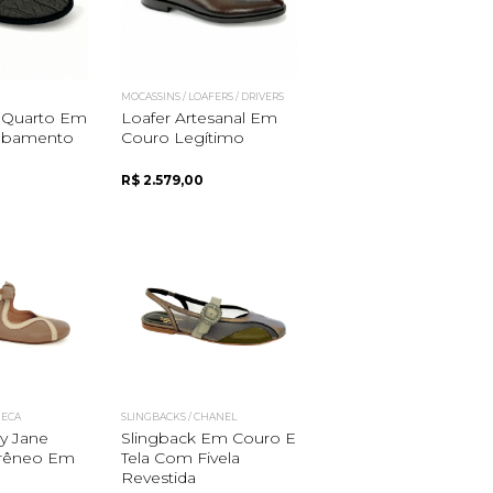
MOCASSINS / LOAFERS / DRIVERS
 Quarto Em
Loafer Artesanal Em
cabamento
Couro Legítimo
R$ 2.579,00
NECA
SLINGBACKS / CHANEL
y Jane
Slingback Em Couro E
rêneo Em
Tela Com Fivela
Revestida