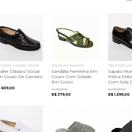
ASSINS / LOAFERS / DRIVERS
SANDÁLIAS / TAMANCOS
PROMOÇÕES LIN
afer Clássico Social
Sandália Feminina Em
Sapato Mas
m Couro De Carneiro
Couro Com Solado
Pelica Feit
Em Couro
Com Sola D
 609,00
De R$ 539,00
De R$ 1.999,00
R$ 379,00
R$ 1.399,00