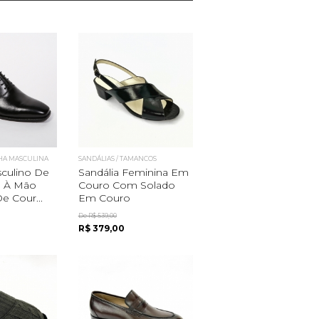
HA MASCULINA
SANDÁLIAS / TAMANCOS
culino De
Sandália Feminina Em
o À Mão
Couro Com Solado
e Cour...
Em Couro
De R$ 539,00
R$ 379,00