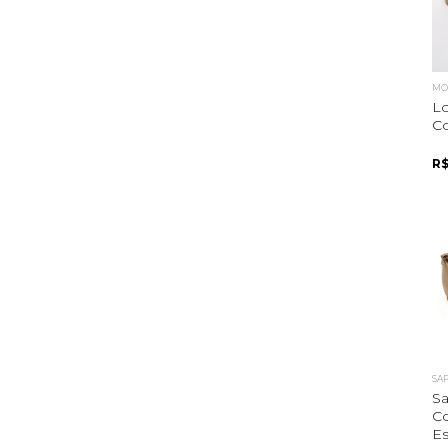
MOC
Lo
Co
R$
SA
Sa
C
Es