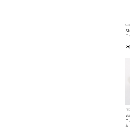
SL
S
Pe
R$
PR
Sa
Pe
À 