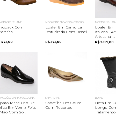
INGBACKS / CHANEL
MOCASSINS / LOAFERS / OXFORD
MOCASSINS / LOA
lingback Com
Loafer Em Camurça
Loafer Em 
drarias
Texturizada Com Tassel
Italiana - Al
Artesanal ...
 475,00
R$ 575,00
R$ 2.159,00
OMOÇÕES LINHA MASCULINA
SAPATILHAS
BOTAS
pato Masculino De
Sapatilha Em Couro
Bota Em C
lica Em Verniz Feito
Com Recortes
Longo Co
Mão Com So...
Tratamento