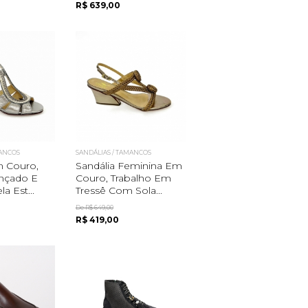
R$ 639,00
MANCOS
SANDÁLIAS / TAMANCOS
m Couro,
Sandália Feminina Em
ançado E
Couro, Trabalho Em
a Est...
Tressê Com Sola...
De R$ 649,00
R$ 419,00