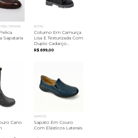
FERS / DRIVERS
BOTAS
Pelica
Coturno Em Camurça
ta Sapataria
Lisa E Texturizada Com
Duplo Cadarço...
R$ 699,00
SAPATOS
ouro Cano
Sapato Em Couro
m
Com Elásticos Laterais