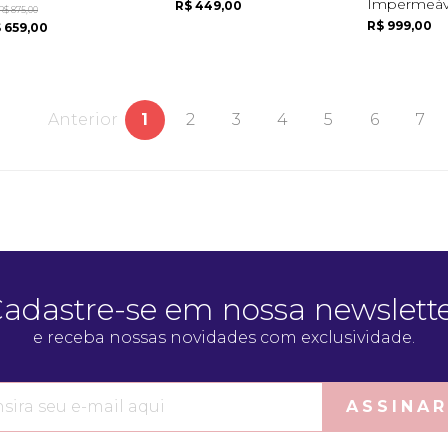
Impermeáve
R$ 449,00
R$ 875,00
R$ 999,00
 659,00
Anterior
1
2
3
4
5
6
7
adastre-se em nossa newslett
e receba nossas novidades com exclusividade.
ASSINAR