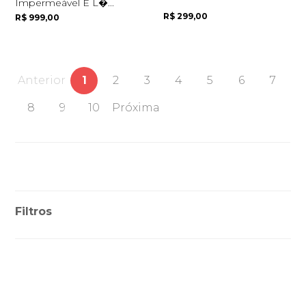
Impermeável E L�...
R$ 299,00
R$ 999,00
Anterior
1
2
3
4
5
6
7
8
9
10
Próxima
Filtros