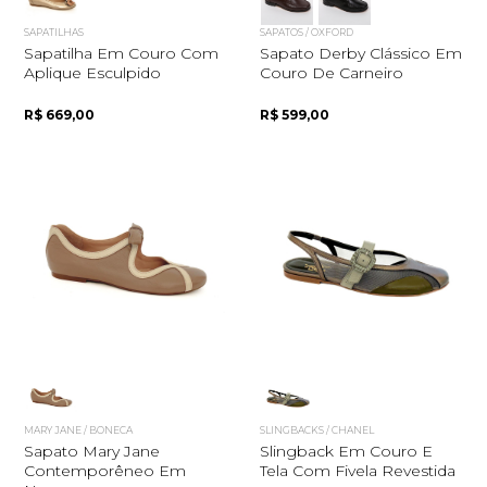
SAPATILHAS
SAPATOS / OXFORD
Sapatilha Em Couro Com
Sapato Derby Clássico Em
Aplique Esculpido
Couro De Carneiro
R$ 669,00
R$ 599,00
MARY JANE / BONECA
SLINGBACKS / CHANEL
Sapato Mary Jane
Slingback Em Couro E
Contemporêneo Em
Tela Com Fivela Revestida