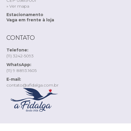
CEP 05615-001
» Ver mapa
Estacionamento
Vaga em frente à loja
CONTATO
Telefone:
(11) 3242-5093
WhatsApp:
(11) 9 8893.1605
E-mail:
contato@afidalga.com.br