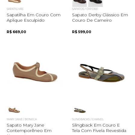
SAPATILHAS
SAPATOS / OXFORD
Sapatilha Em Couro Com
Sapato Derby Clássico Em
Aplique Esculpido
Couro De Carneiro
R$ 669,00
R$ 599,00
MARY JANE / BONECA
SLINGBACKS / CHANEL
Sapato Mary Jane
Slingback Em Couro E
Contemporêneo Em
Tela Com Fivela Revestida