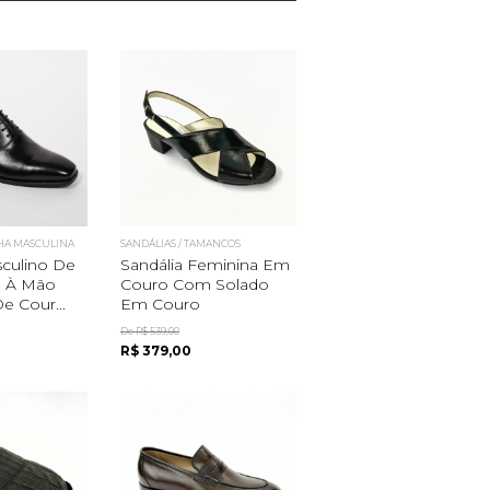
HA MASCULINA
SANDÁLIAS / TAMANCOS
culino De
Sandália Feminina Em
o À Mão
Couro Com Solado
e Cour...
Em Couro
De R$ 539,00
R$ 379,00