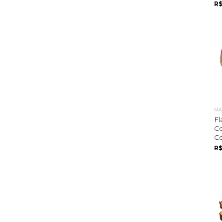
R$
MA
Fl
C
C
R$