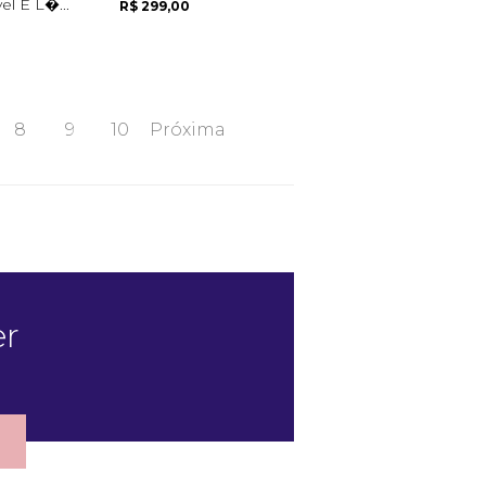
l E L�...
R$ 299,00
8
9
10
Próxima
er