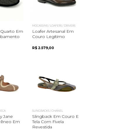
MOCASSINS / LOAFERS / DRIVERS
 Quarto Em
Loafer Artesanal Em
cabamento
Couro Legítimo
R$ 2.579,00
NECA
SLINGBACKS / CHANEL
y Jane
Slingback Em Couro E
rêneo Em
Tela Com Fivela
Revestida