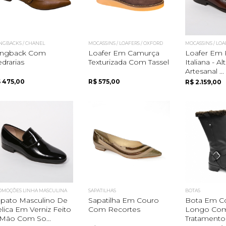
INGBACKS / CHANEL
MOCASSINS / LOAFERS / OXFORD
MOCASSINS / LOA
lingback Com
Loafer Em Camurça
Loafer Em 
drarias
Texturizada Com Tassel
Italiana - Al
Artesanal ...
 475,00
R$ 575,00
R$ 2.159,00
OMOÇÕES LINHA MASCULINA
SAPATILHAS
BOTAS
pato Masculino De
Sapatilha Em Couro
Bota Em C
lica Em Verniz Feito
Com Recortes
Longo Co
Mão Com So...
Tratamento