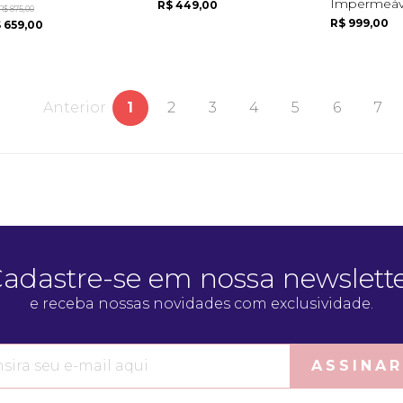
Impermeáve
R$ 449,00
R$ 875,00
R$ 999,00
 659,00
Anterior
1
2
3
4
5
6
7
adastre-se em nossa newslett
e receba nossas novidades com exclusividade.
ASSINAR