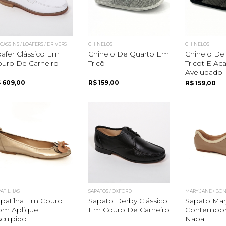
ASSINS / LOAFERS / DRIVERS
CHINELOS
CHINELOS
afer Clássico Em
Chinelo De Quarto Em
Chinelo De
uro De Carneiro
Tricô
Tricot E A
Aveludado
 609,00
R$ 159,00
R$ 159,00
PATILHAS
SAPATOS / OXFORD
MARY JANE / BO
patilha Em Couro
Sapato Derby Clássico
Sapato Mar
om Aplique
Em Couro De Carneiro
Contempo
culpido
Napa