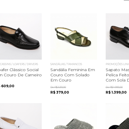
ASSINS / LOAFERS / DRIVERS
SANDÁLIAS / TAMANCOS
PROMOÇÕES LIN
afer Clássico Social
Sandália Feminina Em
Sapato Mas
m Couro De Carneiro
Couro Com Solado
Pelica Feit
Em Couro
Com Sola D
 609,00
De R$ 539,00
De R$ 1.999,00
R$ 379,00
R$ 1.399,00