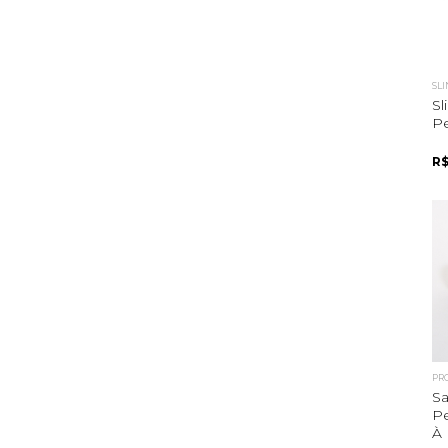
SL
S
Pe
R$
PR
Sa
Pe
À 