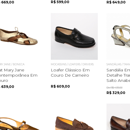
R$ 599,00
 669,00
R$ 649,00
RY JANE / BONECA
MOCASSINS / LOAFERS / DRIVERS
SANDÁLIAS / TA
at Mary Jane
Loafer Clássico Em
Sandália E
ontemporânea Em
Couro De Carneiro
Detalhe Tr
ouro
Salto Anabel
R$ 609,00
 639,00
De R$ 439,00
R$ 329,00
Quero me cadastrar