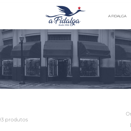
A FIDALGA
O
93 produtos