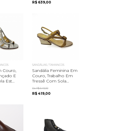
R$ 639,00
MANCOS
SANDÁLIAS / TAMANCOS
m Couro,
Sandália Feminina Em
ançado E
Couro, Trabalho Em
a Est...
Tressê Com Sola...
De R$ 649,00
R$ 419,00