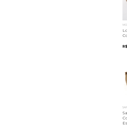
MOC
Lo
Co
R$
SA
Sa
C
Es