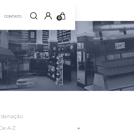
CONTATO
0
rdenação: