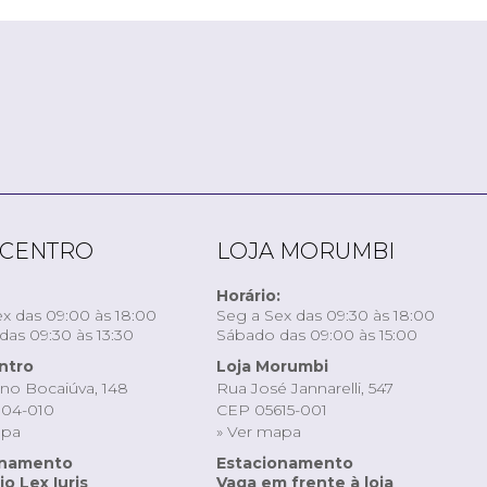
 CENTRO
LOJA MORUMBI
Horário:
x das 09:00 às 18:00
Seg a Sex das 09:30 às 18:00
as 09:30 às 13:30
Sábado das 09:00 às 15:00
ntro
Loja Morumbi
ino Bocaiúva, 148
Rua José Jannarelli, 547
04-010
CEP 05615-001
apa
» Ver mapa
onamento
Estacionamento
o Lex Iuris
Vaga em frente à loja