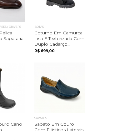
FERS / DRIVERS
BOTAS
Pelica
Coturno Em Camurça
ta Sapataria
Lisa E Texturizada Com
Duplo Cadarço...
R$ 699,00
SAPATOS
ouro Cano
Sapato Em Couro
m
Com Elásticos Laterais