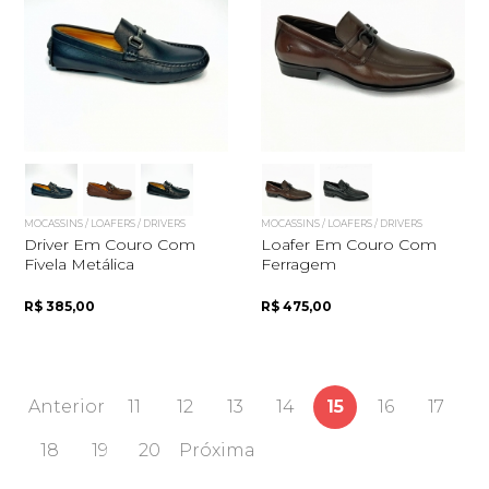
MOCASSINS / LOAFERS / DRIVERS
MOCASSINS / LOAFERS / DRIVERS
Driver Em Couro Com
Loafer Em Couro Com
Fivela Metálica
Ferragem
R$ 385,00
R$ 475,00
Anterior
11
12
13
14
15
16
17
18
19
20
Próxima