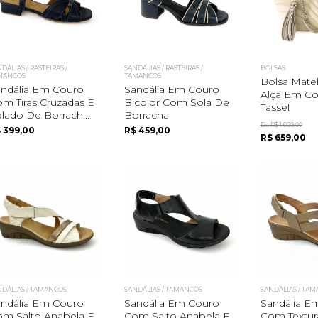
DÁLIAS / RASTEIRAS /
SANDÁLIAS / RASTEIRAS /
BOLSAS
MANCOS
TAMANCOS
Bolsa Mate
ndália Em Couro
Sandália Em Couro
Alça Em Co
m Tiras Cruzadas E
Bicolor Com Sola De
Tassel
lado De Borrach...
Borracha
De R$ 1.099,00
 399,00
R$ 459,00
R$ 659,00
NDÁLIAS / TAMANCOS
SANDÁLIAS / TAMANCOS
SANDÁLIAS / TA
ndália Em Couro
Sandália Em Couro
Sandália E
m Salto Anabela E
Com Salto Anabela E
Com Textur