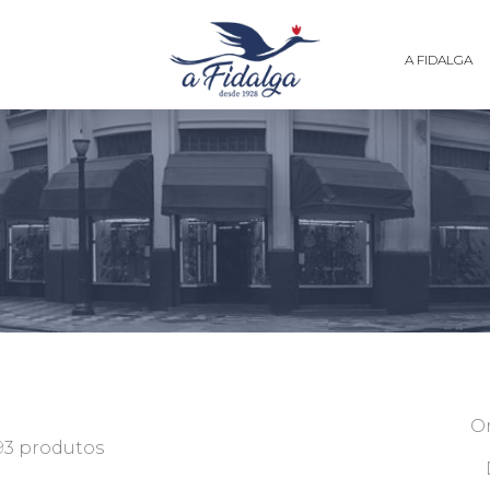
A FIDALGA
O
93 produtos