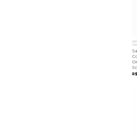
SAN
TA
Sa
C
O
So
R$