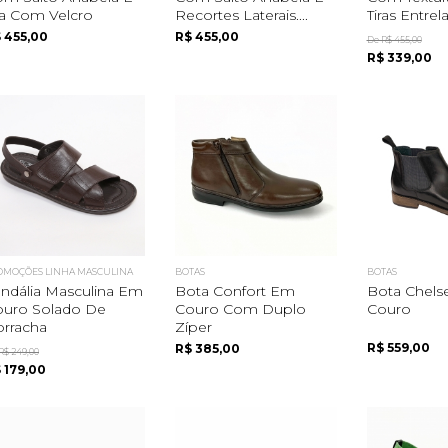
ra Com Velcro
Recortes Laterais....
Tiras Entrela
 455,00
R$ 455,00
De R$ 455,00
R$ 339,00
OMOÇÕES LINHA MASCULINA
BOTAS
BOTAS
ndália Masculina Em
Bota Confort Em
Bota Chels
ouro Solado De
Couro Com Duplo
Couro
rracha
Zíper
R$ 559,00
R$ 385,00
R$ 249,00
 179,00
Quero me cadastrar