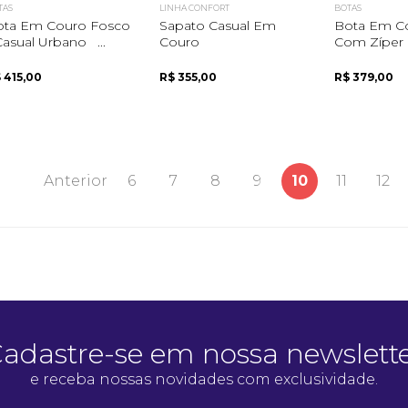
TAS
LINHA CONFORT
BOTAS
ota Em Couro Fosco
Sapato Casual Em
Bota Em C
Casual Urbano ...
Couro
Com Zíper
 415,00
R$ 355,00
R$ 379,00
Anterior
6
7
8
9
10
11
12
adastre-se em nossa newslett
e receba nossas novidades com exclusividade.