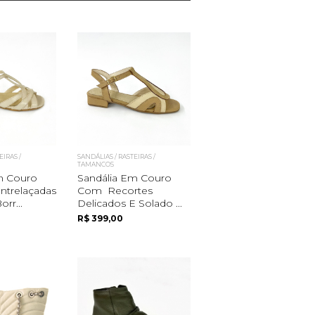
EIRAS /
SANDÁLIAS / RASTEIRAS /
TAMANCOS
m Couro
Sandália Em Couro
ntrelaçadas
Com Recortes
rr...
Delicados E Solado ...
R$ 399,00