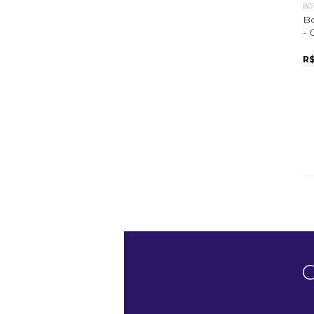
BO
B
- 
R$
C