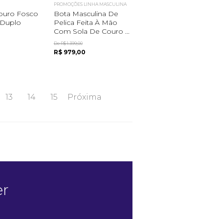
PROMOÇÕES LINHA MASCULINA
ouro Fosco
Bota Masculina De
 Duplo
Pelica Feita À Mão
Com Sola De Couro ...
De R$ 1.399,00
R$ 979,00
13
14
15
Próxima
er