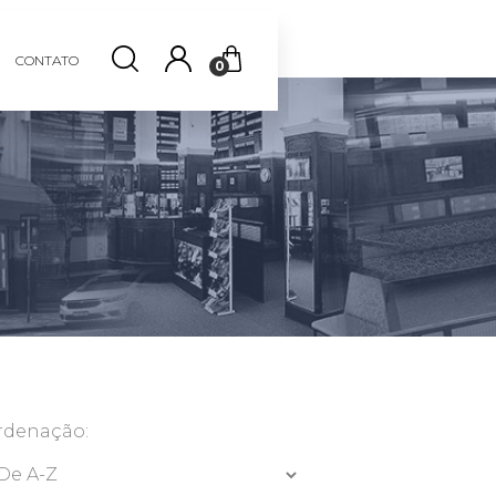
CONTATO
0
rdenação: