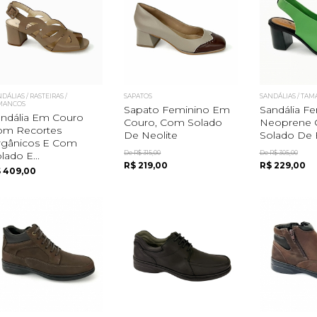
DÁLIAS / RASTEIRAS /
SAPATOS
SANDÁLIAS / TA
MANCOS
Sapato Feminino Em
Sandália F
ndália Em Couro
Couro, Com Solado
Neoprene
om Recortes
De Neolite
Solado De B
rgânicos E Com
De R$ 315,00
De R$ 305,00
lado E...
R$ 219,00
R$ 229,00
 409,00