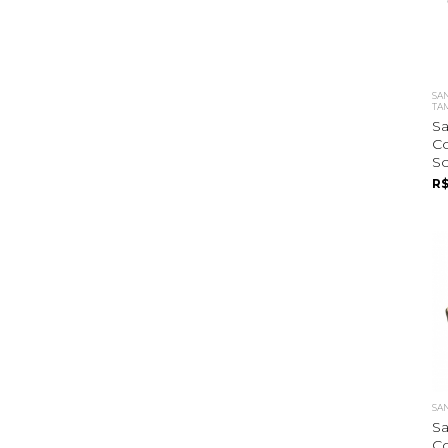
SAN
TA
Sa
Co
So
R$
SA
Sa
Co