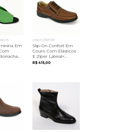
MANCOS
LINHA CONFORT
eminina Em
Slip-On Confort Em
 Com
Couro Com Elásticos
orracha...
E Zíper Lateral<...
R$ 415,00