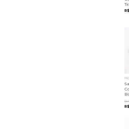
Ti
R$
PR
Sa
C
Bo
De 
R$