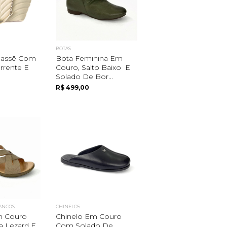
BOTAS
lassê Com
Bota Feminina Em
rrente E
Couro, Salto Baixo E
Solado De Bor...
R$ 499,00
MANCOS
CHINELOS
m Couro
Chinelo Em Couro
a Lezard E
Com Solado De