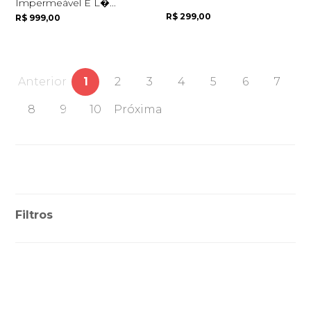
Impermeável E L�...
R$ 299,00
R$ 999,00
Anterior
1
2
3
4
5
6
7
8
9
10
Próxima
Filtros