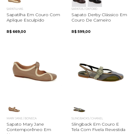
SAPATILHAS
SAPATOS / OXFORD
Sapatilha Em Couro Com
Sapato Derby Clássico Em
Aplique Esculpido
Couro De Carneiro
R$ 669,00
R$ 599,00
MARY JANE / BONECA
SLINGBACKS / CHANEL
Sapato Mary Jane
Slingback Em Couro E
Contemporêneo Em
Tela Com Fivela Revestida