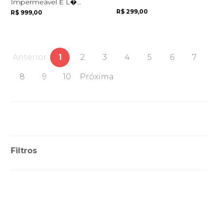
Impermeável E L�...
R$ 299,00
R$ 999,00
Anterior
1
2
3
4
5
6
7
8
9
10
Próxima
Filtros