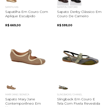
SAPATILHAS
SAPATOS / OXFORD
Sapatilha Em Couro Com
Sapato Derby Clássico Em
Aplique Esculpido
Couro De Carneiro
R$ 669,00
R$ 599,00
MARY JANE / BONECA
SLINGBACKS / CHANEL
Sapato Mary Jane
Slingback Em Couro E
Contemporêneo Em
Tela Com Fivela Revestida