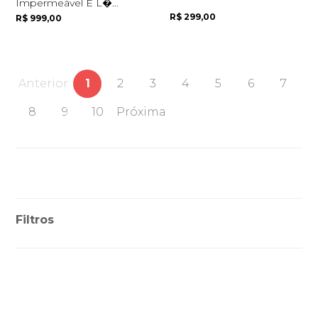
Impermeável E L�...
R$ 299,00
R$ 999,00
Anterior
1
2
3
4
5
6
7
8
9
10
Próxima
Filtros