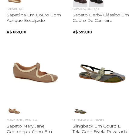
SAPATILHAS
SAPATOS / OXFORD
Sapatilha Em Couro Com
Sapato Derby Clássico Em
Aplique Esculpido
Couro De Carneiro
R$ 669,00
R$ 599,00
MARY JANE / BONECA
SLINGBACKS / CHANEL
Sapato Mary Jane
Slingback Em Couro E
Contemporêneo Em
Tela Com Fivela Revestida