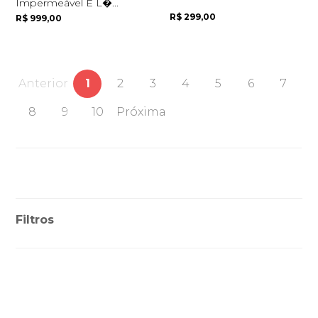
Impermeável E L�...
R$ 299,00
R$ 999,00
Anterior
1
2
3
4
5
6
7
8
9
10
Próxima
Filtros