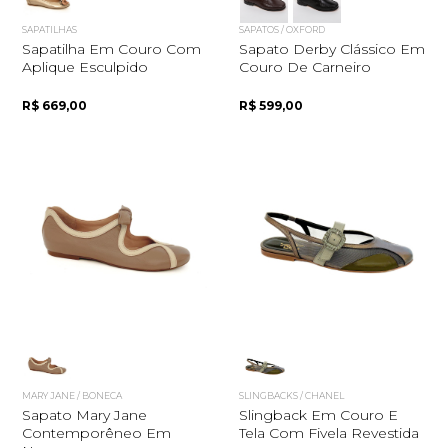
SAPATILHAS
SAPATOS / OXFORD
Sapatilha Em Couro Com
Sapato Derby Clássico Em
Aplique Esculpido
Couro De Carneiro
R$ 669,00
R$ 599,00
MARY JANE / BONECA
SLINGBACKS / CHANEL
Sapato Mary Jane
Slingback Em Couro E
Contemporêneo Em
Tela Com Fivela Revestida